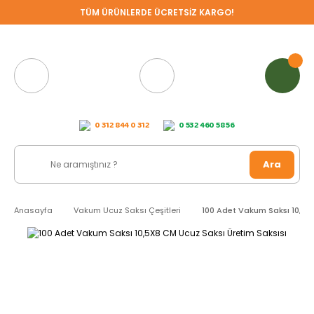
TÜM ÜRÜNLERDE ÜCRETSİZ KARGO!
0 312 844 0 312
0 532 460 58 56
Ara
Anasayfa
Vakum Ucuz Saksı Çeşitleri
100 Adet Vakum Saksı 10,5X8