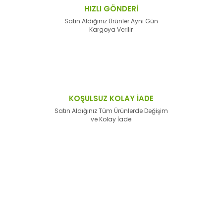
HIZLI GÖNDERİ
Satın Aldığınız Ürünler Aynı Gün
Kargoya Verilir
KOŞULSUZ KOLAY İADE
Satın Aldığınız Tüm Ürünlerde Değişim
ve Kolay İade
E-Bülten'e
Kayıt Olun
Haber listemize kayıt olarak kampanyalardan,
haberdar
olabilirsiniz.