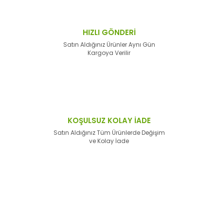
HIZLI GÖNDERİ
Satın Aldığınız Ürünler Aynı Gün
Kargoya Verilir
KOŞULSUZ KOLAY İADE
Satın Aldığınız Tüm Ürünlerde Değişim
ve Kolay İade
E-Bülten'e
Kayıt Olun
Haber listemize kayıt olarak kampanyalardan,
haberdar