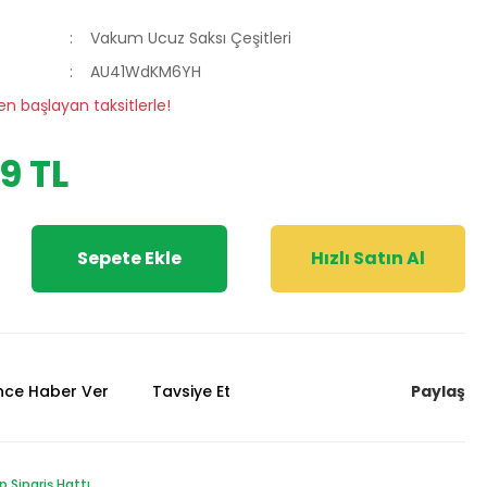
Vakum Ucuz Saksı Çeşitleri
AU41WdKM6YH
en başlayan taksitlerle!
9 TL
Sepete Ekle
Hızlı Satın Al
Paylaş
ünce Haber Ver
Tavsiye Et
Sipariş Hattı