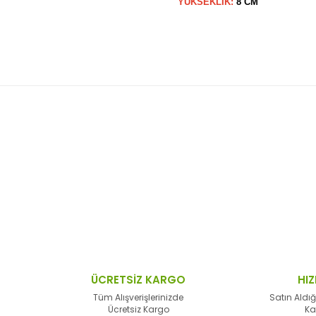
YÜKSEKLİK:
8 CM
 resim, ürün açıklamalarında ve diğer konularda yetersiz gördüğünüz no
Bu ürüne ilk yorumu siz yapın!
n teşekkür ederiz.
Yorum Yaz
 bozuk veya görüntülenemiyor.
sik bilgiler bulunuyor.
lar bulunuyor.
lerden daha pahalı.
ÜCRETSİZ KARGO
HIZ
alternatifler olmalı.
Tüm Alışverişlerinizde
Satın Aldığ
Ücretsiz Kargo
Ka