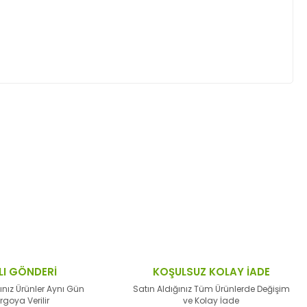
ktaları öneri formunu kullanarak tarafımıza
LI GÖNDERİ
KOŞULSUZ KOLAY İADE
ınız Ürünler Aynı Gün
Satın Aldığınız Tüm Ürünlerde Değişim
rgoya Verilir
ve Kolay İade