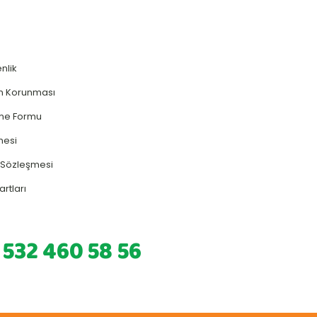
enlik
rin Korunması
rme Formu
mesi
ş Sözleşmesi
artları
 532 460 58 56