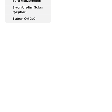
Sera Malzemeleri
Siyah Üretim Saksı
Çeşitleri
Taban Örtüsü
E-Bülten'e
Kayıt Olun
Haber listemize kayıt olarak kampanyalardan,
haberdar olabilirsiniz.