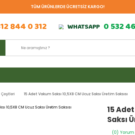
TÜM ÜRÜNLERDE ÜCRETSİZ KARGO!
312 844 0 312
0 532 4
WHATSAPP
eşitleri
15 Adet Vakum Saksı 10,5X8 CM Ucuz Saksı Üretim Saksısı
15 Ade
Saksı Ü
(0) Yorum