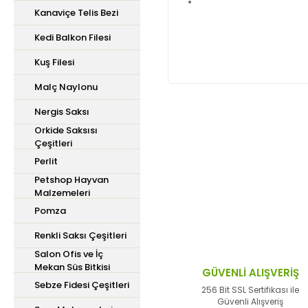
Kanaviçe Telis Bezi
Kedi Balkon Filesi
Kuş Filesi
Malç Naylonu
Nergis Saksı
Orkide Saksısı
Bu ürünün fiyat bilgisi,
Çeşitleri
iletebilirsiniz.
Perlit
Görüş ve önerileriniz içi
Petshop Hayvan
Malzemeleri
Ürün resmi kalitesiz,
Pomza
Ürün açıklamasında ek
Renkli Saksı Çeşitleri
Ürün bilgilerinde hata
Salon Ofis ve İç
Mekan Süs Bitkisi
Ürün fiyatı diğer site
GÜVENLİ ALIŞVERİŞ
Sebze Fidesi Çeşitleri
Bu ürüne benzer farklı 
256 Bit SSL Sertifikası ile
Güvenli Alışveriş