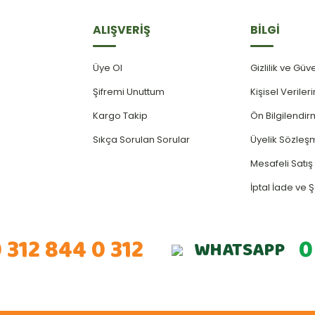
ALIŞVERİŞ
BİLGİ
Üye Ol
Gizlilik ve Güv
Şifremi Unuttum
Kişisel Verile
Kargo Takip
Ön Bilgilendi
Sıkça Sorulan Sorular
Üyelik Sözleş
Mesafeli Satı
İptal İade ve Ş
 312 844 0 312
0
WHATSAPP