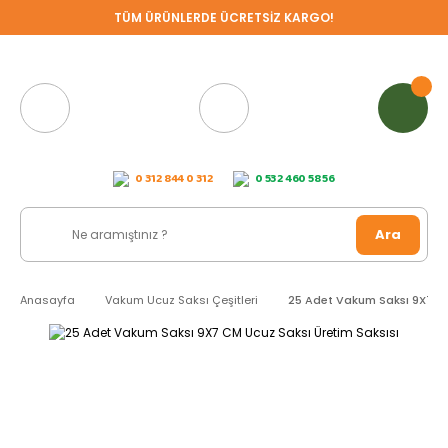
TÜM ÜRÜNLERDE ÜCRETSİZ KARGO!
0 312 844 0 312
0 532 460 58 56
Ara
Anasayfa
Vakum Ucuz Saksı Çeşitleri
25 Adet Vakum Saksı 9X7 CM