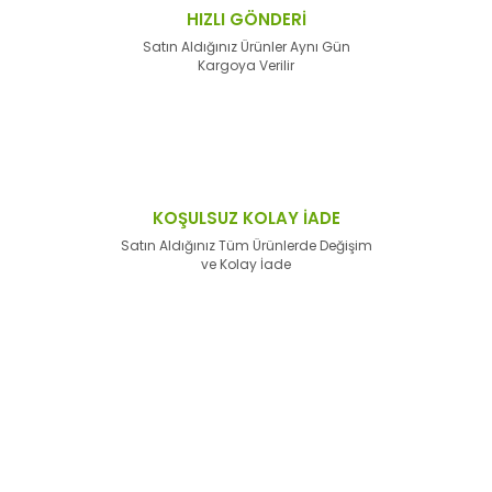
HIZLI GÖNDERİ
Satın Aldığınız Ürünler Aynı Gün
Kargoya Verilir
KOŞULSUZ KOLAY İADE
Satın Aldığınız Tüm Ürünlerde Değişim
ve Kolay İade
E-Bülten'e
Kayıt Olun
Haber listemize kayıt olarak kampanyalardan,
haberdar
olabilirsiniz.