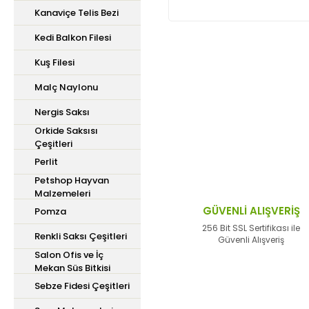
Kanaviçe Telis Bezi
Kedi Balkon Filesi
Kuş Filesi
Bu ürünün fiyat bilgisi,
iletebilirsiniz.
Malç Naylonu
Görüş ve önerileriniz içi
Nergis Saksı
Orkide Saksısı
Ürün resmi kalitesiz,
Çeşitleri
Perlit
Ürün açıklamasında ek
Petshop Hayvan
Ürün bilgilerinde hata
Malzemeleri
Ürün fiyatı diğer site
GÜVENLİ ALIŞVERİŞ
Pomza
Bu ürüne benzer farklı 
256 Bit SSL Sertifikası ile
Renkli Saksı Çeşitleri
Güvenli Alışveriş
Salon Ofis ve İç
Mekan Süs Bitkisi
Sebze Fidesi Çeşitleri