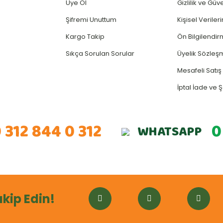
Üye Ol
Gizlilik ve Güv
Şifremi Unuttum
Kişisel Verile
Kargo Takip
Ön Bilgilendi
Sıkça Sorulan Sorular
Üyelik Sözleş
Mesafeli Satı
İptal İade ve Ş
 312 844 0 312
0
WHATSAPP
akip Edin!