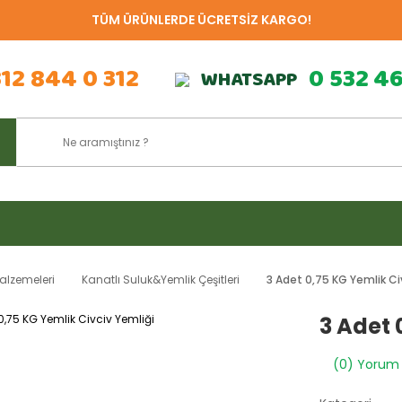
TÜM ÜRÜNLERDE ÜCRETSİZ KARGO!
312 844 0 312
0 532 4
WHATSAPP
alzemeleri
Kanatlı Suluk&Yemlik Çeşitleri
3 Adet 0,75 KG Yemlik Ci
3 Adet 
(0) Yorum