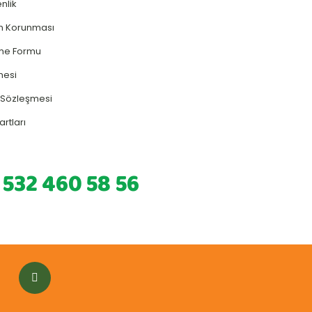
enlik
rin Korunması
rme Formu
mesi
ş Sözleşmesi
artları
 532 460 58 56