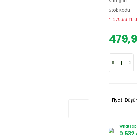
Kategori
Stok Kodu
* 479,99 TL d
479,9
Fiyatı Düş
Whatsapp 
0 532 