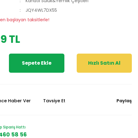
Kanatlı Suluk&Yemlik Çeşitleri
JQY4WL7DX55
en başlayan taksitlerle!
9 TL
Sepete Ekle
Hızlı Satın Al
Paylaş
ünce Haber Ver
Tavsiye Et
Sipariş Hattı
460 58 56