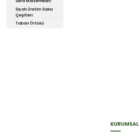
Sera Malzemeleri
Siyah Üretim Saksı
Çeşitleri
Taban Örtüsü
E-Bülten'e
Kayıt Olun
Haber listemize kayıt olarak kampanyalardan,
haberdar olabilirsiniz.
KURUMSAL