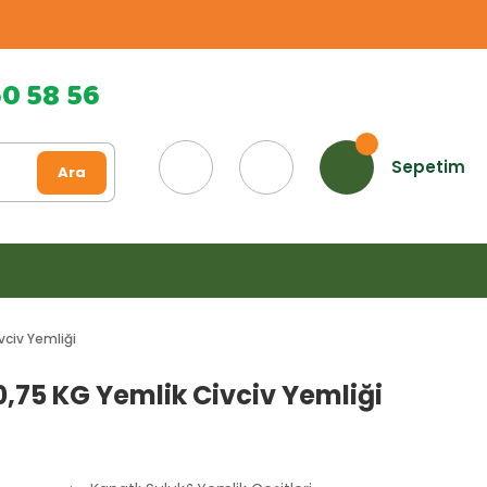
60 58 56
Sepetim
Ara
vciv Yemliği
0,75 KG Yemlik Civciv Yemliği