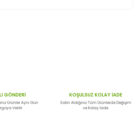
ktaları öneri formunu kullanarak tarafımıza
LI GÖNDERİ
KOŞULSUZ KOLAY İADE
ınız Ürünler Aynı Gün
Satın Aldığınız Tüm Ürünlerde Değişim
rgoya Verilir
ve Kolay İade