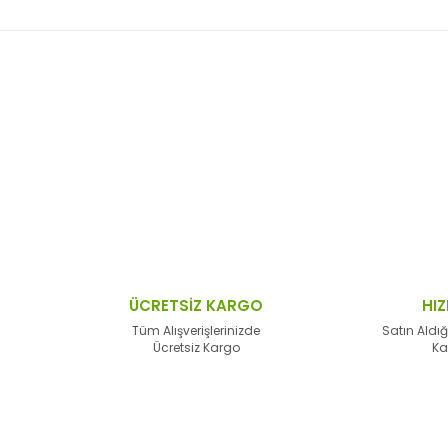
 resim, ürün açıklamalarında ve diğer konularda yetersiz gördüğünüz no
Bu ürüne ilk yorumu siz yapın!
n teşekkür ederiz.
Yorum Yaz
 bozuk veya görüntülenemiyor.
sik bilgiler bulunuyor.
lar bulunuyor.
lerden daha pahalı.
ÜCRETSİZ KARGO
HIZ
alternatifler olmalı.
Tüm Alışverişlerinizde
Satın Aldığ
Ücretsiz Kargo
Ka