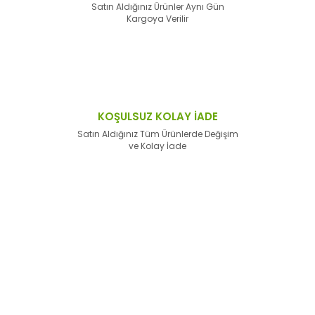
Satın Aldığınız Ürünler Aynı Gün
Kargoya Verilir
KOŞULSUZ KOLAY İADE
Satın Aldığınız Tüm Ürünlerde Değişim
ve Kolay İade
E-Bülten'e
Kayıt Olun
Haber listemize kayıt olarak kampanyalardan,
haberdar
olabilirsiniz.