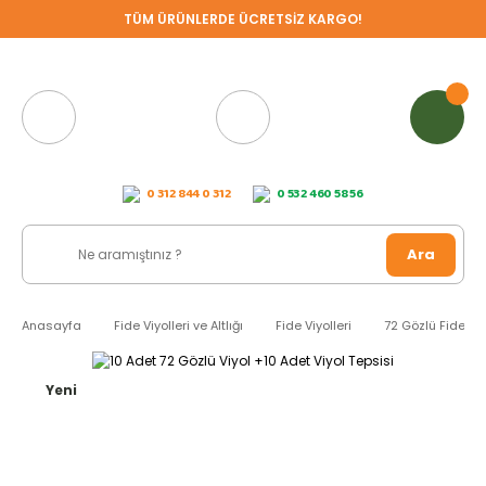
TÜM ÜRÜNLERDE ÜCRETSİZ KARGO!
0 312 844 0 312
0 532 460 58 56
Ara
Anasayfa
Fide Viyolleri ve Altlığı
Fide Viyolleri
72 Gözlü Fide Vi
Yeni