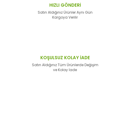
HIZLI GÖNDERİ
Satın Aldığınız Ürünler Aynı Gün
Kargoya Verilir
KOŞULSUZ KOLAY İADE
Satın Aldığınız Tüm Ürünlerde Değişim
ve Kolay İade
E-Bülten'e
Kayıt Olun
Haber listemize kayıt olarak kampanyalardan,
haberdar
olabilirsiniz.