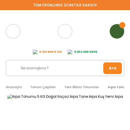
TÜM ÜRÜNLERDE ÜCRETSİZ KARGO!
0 312 844 0 312
0 532 460 58 56
Ara
Anasayfa
Tohum Çeşitleri
Yem Bitkisi Tohumları
Arpa Tohumu 