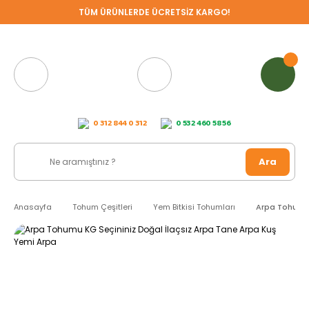
TÜM ÜRÜNLERDE ÜCRETSİZ KARGO!
0 312 844 0 312
0 532 460 58 56
Ara
Anasayfa
Tohum Çeşitleri
Yem Bitkisi Tohumları
Arpa Tohumu 