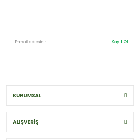
E-Bülten'e
Kayıt Olun
Haber listemize kayıt olarak kampanyalardan,
haberdar
olabilirsiniz.
Kayıt Ol
KURUMSAL
ALIŞVERİŞ