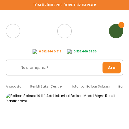
TÜM ÜRÜNLERDE ÜCRETSİZ KARGO!
0 312 844 0 312
0 532 460 58 56
Ara
Anasayfa
Renkli Saksı Çeşitleri
İstanbul Balkon Saksısı
Balkon