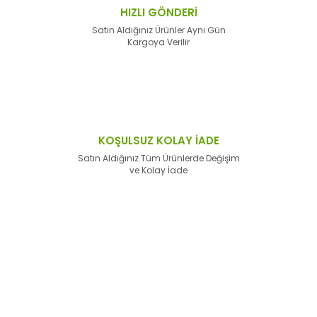
HIZLI GÖNDERİ
Satın Aldığınız Ürünler Aynı Gün
Kargoya Verilir
KOŞULSUZ KOLAY İADE
Satın Aldığınız Tüm Ürünlerde Değişim
ve Kolay İade
E-Bülten'e
Kayıt Olun
Haber listemize kayıt olarak kampanyalardan,
haberdar
olabilirsiniz.