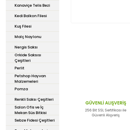
Kanaviçe Telis Bezi
Kedi Balkon Filesi
Kuş Filesi
Malç Naylonu
Bu ürünün fiyat bilgisi,
Nergis Saksı
iletebilirsiniz.
Orkide Saksısı
Görüş ve önerileriniz içi
Çeşitleri
Perlit
Ürün resmi kalitesiz,
Petshop Hayvan
Malzemeleri
Ürün açıklamasında ek
Pomza
Ürün bilgilerinde hata
Renkli Saksı Çeşitleri
Ürün fiyatı diğer site
GÜVENLİ ALIŞVERİŞ
Salon Ofis ve İç
Bu ürüne benzer farklı 
256 Bit SSL Sertifikası ile
Mekan Süs Bitkisi
Güvenli Alışveriş
Sebze Fidesi Çeşitleri