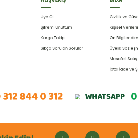
ALIŞVERİŞ
BİLGİ
Üye Ol
Gizlilik ve Güv
Şifremi Unuttum
Kişisel Verile
Kargo Takip
Ön Bilgilendi
Sıkça Sorulan Sorular
Üyelik Sözleş
Mesafeli Satı
İptal İade ve Ş
 312 844 0 312
0
WHATSAPP