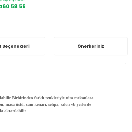
460 58 56
t Seçenekleri
Önerileriniz
abilir Birbirinden farklı renkleriyle tüm mekanlara
kon, masa üstü, cam kenarı, sehpa, salon vb yerlerde
la aktarılabilir
m