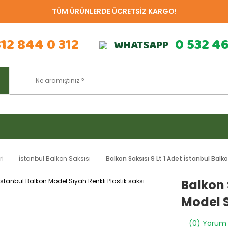
TÜM ÜRÜNLERDE ÜCRETSİZ KARGO!
312 844 0 312
0 532 4
WHATSAPP
ri
İstanbul Balkon Saksısı
Balkon Saksısı 9 Lt 1 Adet İstanbul Balko
Balkon 
Model S
(0) Yorum