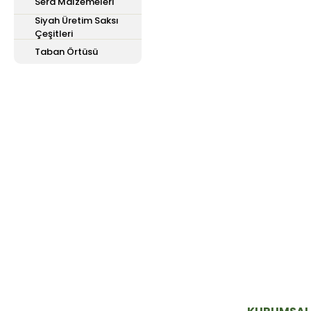
Sera Malzemeleri
Siyah Üretim Saksı
Çeşitleri
Taban Örtüsü
E-Bülten'e
Kayıt Olun
Haber listemize kayıt olarak kampanyalardan,
haberdar olabilirsiniz.