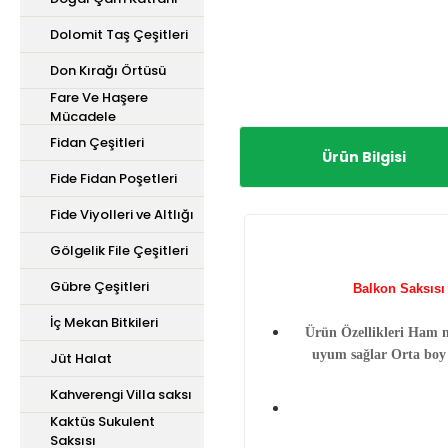
Dolomit Taş Çeşitleri
Don Kırağı Örtüsü
Fare Ve Haşere
Mücadele
Fidan Çeşitleri
Ürün Bilgisi
Fide Fidan Poşetleri
Fide Viyolleri ve Altlığı
Gölgelik File Çeşitleri
Gübre Çeşitleri
Balkon Saksısı 
İç Mekan Bitkileri
Ürün Özellikleri Ham m
uyum sağlar Orta boy ç
Jüt Halat
Kahverengi Villa saksı
Kaktüs Sukulent
Saksısı