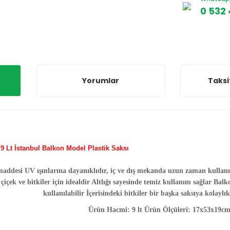
0 532 
Yorumlar
Taksi
9 Lt İstanbul Balkon Model Plastik Saksı
addesi UV ışınlarına dayanıklıdır, iç ve dış mekanda uzun zaman kullanıl
içek ve bitkiler için idealdir Altlığı sayesinde temiz kullanım sağlar Bal
kullanılabilir İçerisindeki bitkiler bir başka saksıya kolaylık
Ürün Hacmi: 9 lt Ürün Ölçüleri: 17x53x19c