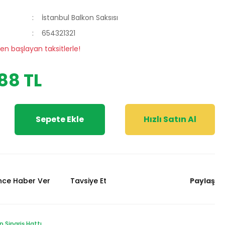
İstanbul Balkon Saksısı
654321321
den başlayan taksitlerle!
,88 TL
Sepete Ekle
Hızlı Satın Al
Paylaş
ünce Haber Ver
Tavsiye Et
Sipariş Hattı