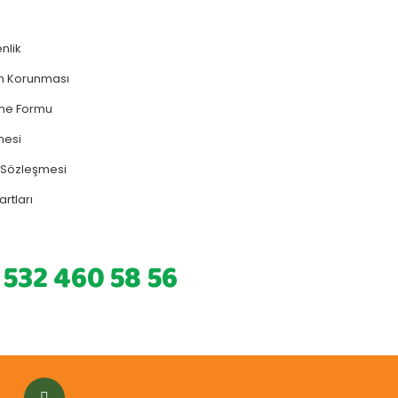
enlik
rin Korunması
rme Formu
mesi
ş Sözleşmesi
artları
 532 460 58 56