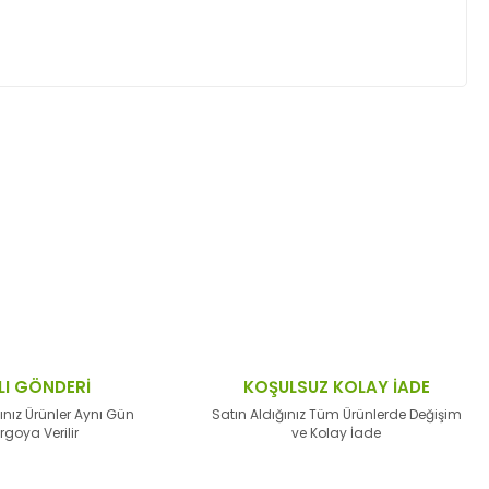
ktaları öneri formunu kullanarak tarafımıza
LI GÖNDERİ
KOŞULSUZ KOLAY İADE
ınız Ürünler Aynı Gün
Satın Aldığınız Tüm Ürünlerde Değişim
rgoya Verilir
ve Kolay İade