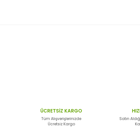
 resim, ürün açıklamalarında ve diğer konularda yetersiz gördüğünüz no
Bu ürüne ilk yorumu siz yapın!
n teşekkür ederiz.
Yorum Yaz
 bozuk veya görüntülenemiyor.
sik bilgiler bulunuyor.
lar bulunuyor.
lerden daha pahalı.
ÜCRETSİZ KARGO
HIZ
alternatifler olmalı.
Tüm Alışverişlerinizde
Satın Aldığ
Ücretsiz Kargo
Ka