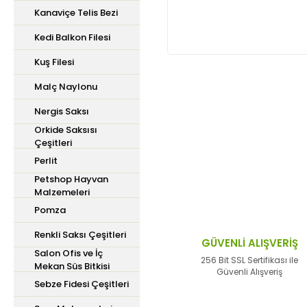
Kanaviçe Telis Bezi
Kedi Balkon Filesi
Kuş Filesi
Malç Naylonu
Bu ürünün fiyat bilgisi,
Nergis Saksı
iletebilirsiniz.
Orkide Saksısı
Görüş ve önerileriniz içi
Çeşitleri
Perlit
Ürün resmi kalitesiz,
Petshop Hayvan
Malzemeleri
Ürün açıklamasında ek
Pomza
Ürün bilgilerinde hata
Renkli Saksı Çeşitleri
Ürün fiyatı diğer site
GÜVENLİ ALIŞVERİŞ
Salon Ofis ve İç
Bu ürüne benzer farklı 
256 Bit SSL Sertifikası ile
Mekan Süs Bitkisi
Güvenli Alışveriş
Sebze Fidesi Çeşitleri