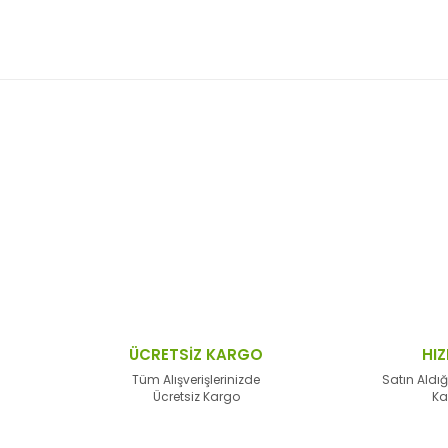
 resim, ürün açıklamalarında ve diğer konularda yetersiz gördüğünüz no
Bu ürüne ilk yorumu siz yapın!
n teşekkür ederiz.
Yorum Yaz
 bozuk veya görüntülenemiyor.
sik bilgiler bulunuyor.
lar bulunuyor.
lerden daha pahalı.
ÜCRETSİZ KARGO
HIZ
alternatifler olmalı.
Tüm Alışverişlerinizde
Satın Aldığ
Ücretsiz Kargo
Ka