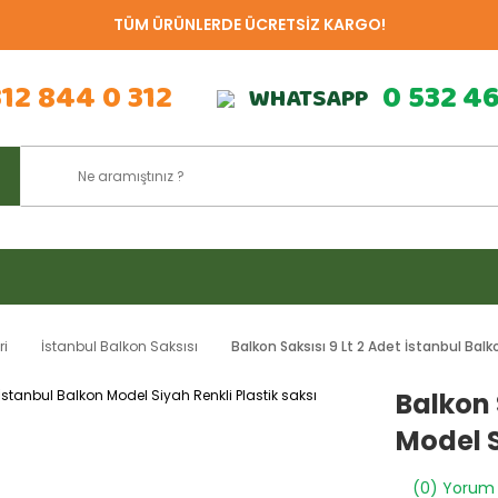
TÜM ÜRÜNLERDE ÜCRETSİZ KARGO!
312 844 0 312
0 532 4
WHATSAPP
ri
İstanbul Balkon Saksısı
Balkon Saksısı 9 Lt 2 Adet İstanbul Balk
Balkon 
Model S
(0) Yorum