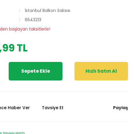
İstanbul Balkon Saksısı
6543213
 den başlayan taksitlerle!
,99 TL
Sepete Ekle
Hızlı Satın Al
Paylaş
ünce Haber Ver
Tavsiye Et
Sipariş Hattı