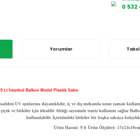
0 532 
Yorumlar
Taksi
9 Lt İstanbul Balkon Model Plastik Saksı
addesi UV ışınlarına dayanıklıdır, iç ve dış mekanda uzun zaman kullanıl
içek ve bitkiler için idealdir Altlığı sayesinde temiz kullanım sağlar Bal
kullanılabilir İçerisindeki bitkiler bir başka saksıya kolaylık
Ürün Hacmi: 9 lt Ürün Ölçüleri: 17x53x19c