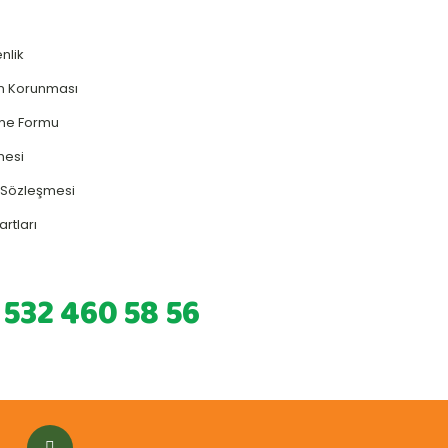
enlik
rin Korunması
rme Formu
mesi
ş Sözleşmesi
artları
 532 460 58 56