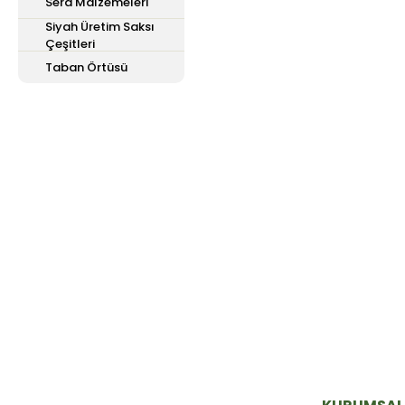
Sera Malzemeleri
Siyah Üretim Saksı
Çeşitleri
Taban Örtüsü
E-Bülten'e
Kayıt Olun
Haber listemize kayıt olarak kampanyalardan,
haberdar olabilirsiniz.