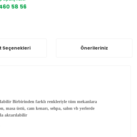
460 58 56
t Seçenekleri
Önerileriniz
abilir Birbirinden farklı renkleriyle tüm mekanlara
kon, masa üstü, cam kenarı, sehpa, salon vb yerlerde
la aktarılabilir
m