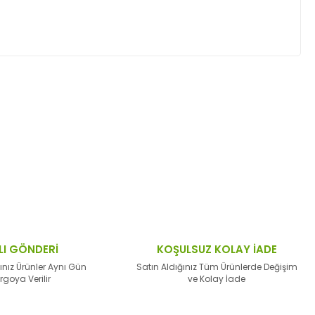
ktaları öneri formunu kullanarak tarafımıza
LI GÖNDERİ
KOŞULSUZ KOLAY İADE
ınız Ürünler Aynı Gün
Satın Aldığınız Tüm Ürünlerde Değişim
rgoya Verilir
ve Kolay İade