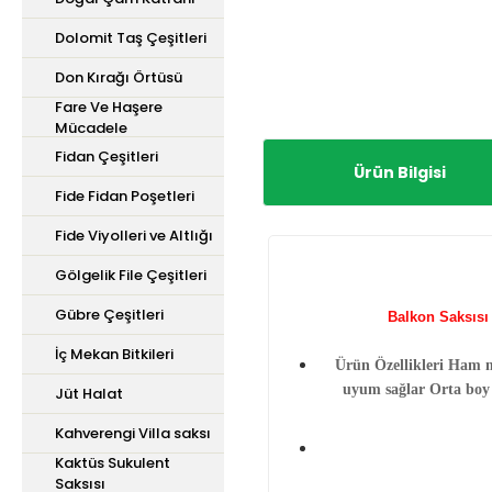
Dolomit Taş Çeşitleri
Don Kırağı Örtüsü
Fare Ve Haşere
Mücadele
Fidan Çeşitleri
Ürün Bilgisi
Fide Fidan Poşetleri
Fide Viyolleri ve Altlığı
Gölgelik File Çeşitleri
Gübre Çeşitleri
Balkon Saksısı 
İç Mekan Bitkileri
Ürün Özellikleri Ham m
uyum sağlar Orta boy ç
Jüt Halat
Kahverengi Villa saksı
Kaktüs Sukulent
Saksısı