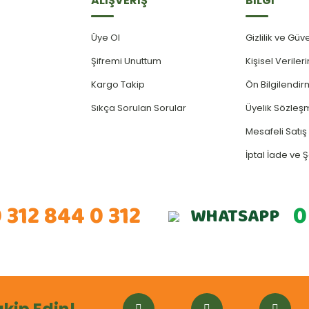
ALIŞVERİŞ
BİLGİ
Üye Ol
Gizlilik ve Güv
Şifremi Unuttum
Kişisel Verile
Kargo Takip
Ön Bilgilendi
Sıkça Sorulan Sorular
Üyelik Sözleş
Mesafeli Satı
İptal İade ve Ş
 312 844 0 312
0
WHATSAPP