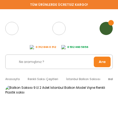
TÜM ÜRÜNLERDE ÜCRETSİZ KARGO!
0 312 844 0 312
0 532 460 58 56
Ara
Anasayfa
Renkli Saksı Çeşitleri
İstanbul Balkon Saksısı
Balkon