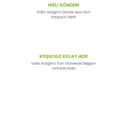
HIZLI GÖNDERİ
Satın Aldığınız Ürünler Aynı Gün
Kargoya Verilir
KOŞULSUZ KOLAY İADE
Satın Aldığınız Tüm Ürünlerde Değişim
ve Kolay İade
E-Bülten'e
Kayıt Olun
Haber listemize kayıt olarak kampanyalardan,
haberdar
olabilirsiniz.