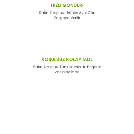
HIZLI GÖNDERİ
Satın Aldığınız Ürünler Aynı Gün
Kargoya Verilir
KOŞULSUZ KOLAY İADE
Satın Aldığınız Tüm Ürünlerde Değişim
ve Kolay İade
E-Bülten'e
Kayıt Olun
Haber listemize kayıt olarak kampanyalardan,
haberdar
olabilirsiniz.