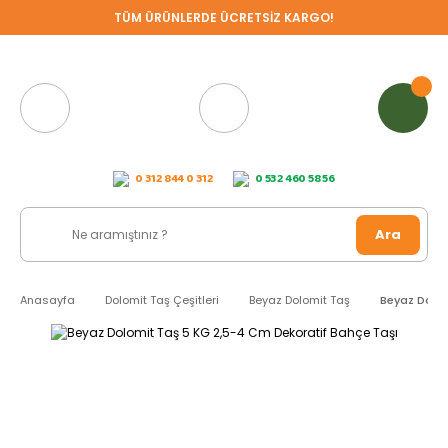
TÜM ÜRÜNLERDE ÜCRETSİZ KARGO!
0 312 844 0 312
0 532 460 58 56
Ara
Anasayfa
Dolomit Taş Çeşitleri
Beyaz Dolomit Taş
Beyaz Dolom