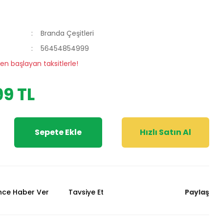
Branda Çeşitleri
56454854999
en başlayan taksitlerle!
9 TL
Sepete Ekle
Hızlı Satın Al
Paylaş
ünce Haber Ver
Tavsiye Et