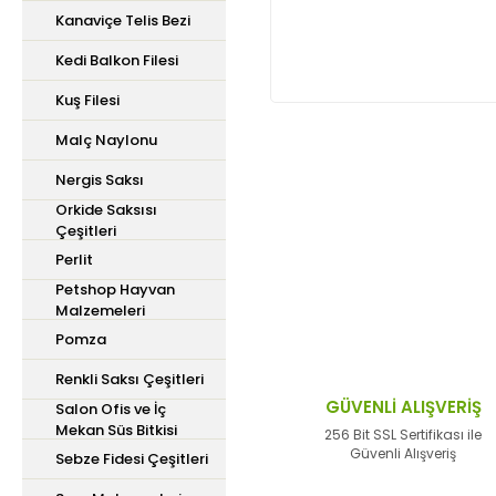
Kanaviçe Telis Bezi
Kedi Balkon Filesi
Kuş Filesi
Malç Naylonu
Nergis Saksı
Bu ürünün fiyat bilgisi,
iletebilirsiniz.
Orkide Saksısı
Çeşitleri
Görüş ve önerileriniz içi
Perlit
Petshop Hayvan
Ürün resmi kalitesiz,
Malzemeleri
Ürün açıklamasında ek
Pomza
Ürün bilgilerinde hata
Renkli Saksı Çeşitleri
Ürün fiyatı diğer site
GÜVENLİ ALIŞVERİŞ
Salon Ofis ve İç
Mekan Süs Bitkisi
Bu ürüne benzer farklı 
256 Bit SSL Sertifikası ile
Güvenli Alışveriş
Sebze Fidesi Çeşitleri