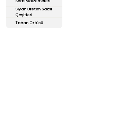
Sera Malzemeleri
Siyah Üretim Saksı
Çeşitleri
Taban Örtüsü
E-Bülten'e
Kayıt Olun
Haber listemize kayıt olarak kampanyalardan,
haberdar olabilirsiniz.