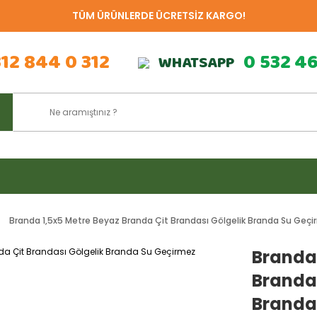
TÜM ÜRÜNLERDE ÜCRETSİZ KARGO!
312 844 0 312
0 532 4
WHATSAPP
Branda 1,5x5 Metre Beyaz Branda Çit Brandası Gölgelik Branda Su Geç
Branda 
Branda
Branda