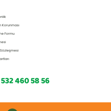
enlik
rin Korunması
rme Formu
mesi
ş Sözleşmesi
artları
 532 460 58 56