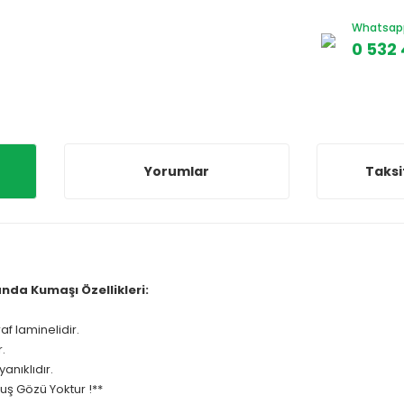
Whatsapp 
0 532 
Yorumlar
Taksi
anda Kumaşı Özellikleri:
af laminelidir.
.
anıklıdır.
uş Gözü Yoktur !**