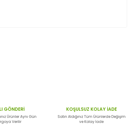
ktaları öneri formunu kullanarak tarafımıza
LI GÖNDERİ
KOŞULSUZ KOLAY İADE
ınız Ürünler Aynı Gün
Satın Aldığınız Tüm Ürünlerde Değişim
rgoya Verilir
ve Kolay İade