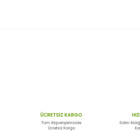
 resim, ürün açıklamalarında ve diğer konularda yetersiz gördüğünüz no
Bu ürüne ilk yorumu siz yapın!
n teşekkür ederiz.
Yorum Yaz
 bozuk veya görüntülenemiyor.
sik bilgiler bulunuyor.
lar bulunuyor.
lerden daha pahalı.
ÜCRETSİZ KARGO
HIZ
alternatifler olmalı.
Tüm Alışverişlerinizde
Satın Aldığ
Ücretsiz Kargo
Ka