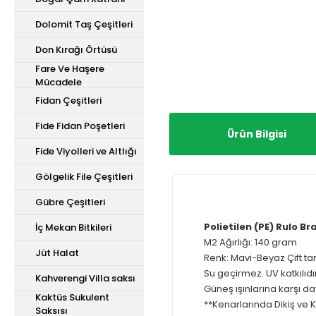
Dolomit Taş Çeşitleri
Don Kırağı Örtüsü
Fare Ve Haşere
Mücadele
Fidan Çeşitleri
Fide Fidan Poşetleri
Ürün Bilgisi
Fide Viyolleri ve Altlığı
Gölgelik File Çeşitleri
Gübre Çeşitleri
Polietilen (PE) Rulo Br
İç Mekan Bitkileri
M2 Ağırlığı: 140 gram
Jüt Halat
Renk: Mavi-Beyaz Çift tar
Su geçirmez. UV katkılıdır
Kahverengi Villa saksı
Güneş ışınlarına karşı day
Kaktüs Sukulent
**Kenarlarında Dikiş ve K
Saksısı