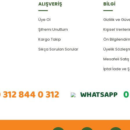
ALIŞVERİŞ
BİLGİ
Üye Ol
Gizlilik ve Güv
Şifremi Unuttum
Kişisel Verile
Kargo Takip
Ön Bilgilendi
Sıkça Sorulan Sorular
Üyelik Sözleş
Mesafeli Satı
İptal İade ve Ş
 312 844 0 312
0
WHATSAPP