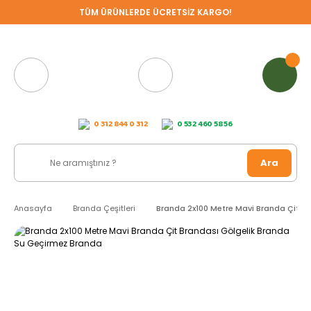
TÜM ÜRÜNLERDE ÜCRETSİZ KARGO!
0 312 844 0 312
0 532 460 58 56
Ara
Anasayfa
Branda Çeşitleri
Branda 2x100 Metre Mavi Branda Çit B