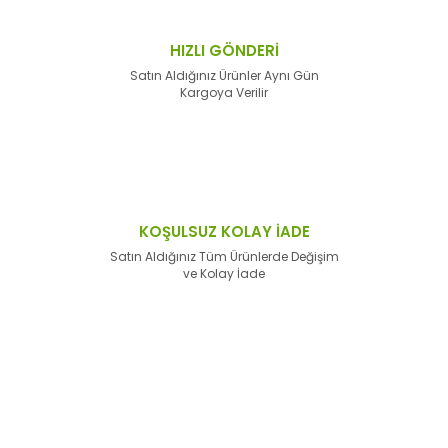
HIZLI GÖNDERİ
Satın Aldığınız Ürünler Aynı Gün
Kargoya Verilir
KOŞULSUZ KOLAY İADE
Satın Aldığınız Tüm Ürünlerde Değişim
ve Kolay İade
E-Bülten'e
Kayıt Olun
Haber listemize kayıt olarak kampanyalardan,
haberdar