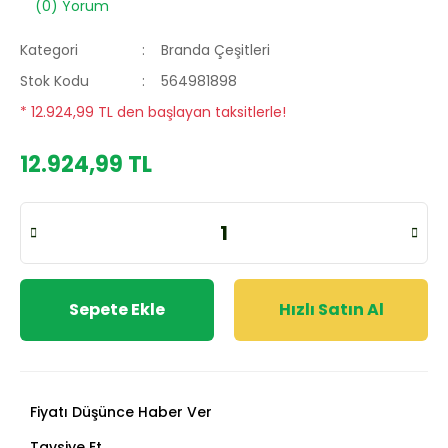
(0) Yorum
Kategori
Branda Çeşitleri
Stok Kodu
564981898
* 12.924,99 TL den başlayan taksitlerle!
12.924,99 TL
Sepete Ekle
Hızlı Satın Al
Fiyatı Düşünce Haber Ver
Tavsiye Et