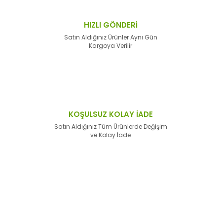
HIZLI GÖNDERİ
Satın Aldığınız Ürünler Aynı Gün
Kargoya Verilir
KOŞULSUZ KOLAY İADE
Satın Aldığınız Tüm Ürünlerde Değişim
ve Kolay İade
E-Bülten'e
Kayıt Olun
Haber listemize kayıt olarak kampanyalardan,
haberdar