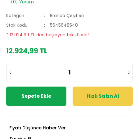
(0) Yorum
Kategori
Branda Çeşitleri
Stok Kodu
5645648548
* 12.924,99 TL den başlayan taksitlerle!
12.924,99 TL
Sepete Ekle
Hızlı Satın Al
Fiyatı Düşünce Haber Ver
Tavsiye Et