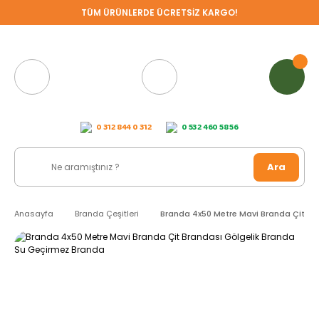
TÜM ÜRÜNLERDE ÜCRETSİZ KARGO!
0 312 844 0 312
0 532 460 58 56
Ara
Anasayfa
Branda Çeşitleri
Branda 4x50 Metre Mavi Branda Çit Br