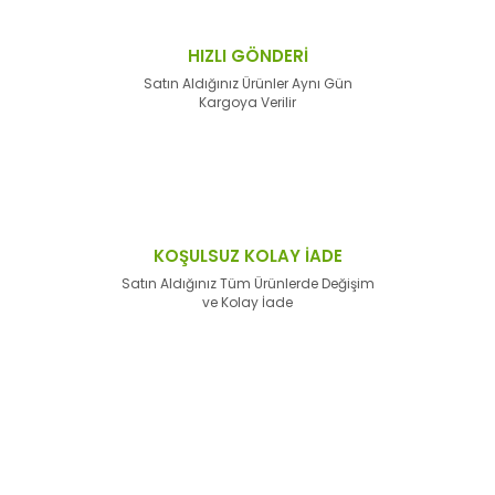
HIZLI GÖNDERİ
Satın Aldığınız Ürünler Aynı Gün
Kargoya Verilir
KOŞULSUZ KOLAY İADE
Satın Aldığınız Tüm Ürünlerde Değişim
ve Kolay İade
E-Bülten'e
Kayıt Olun
Haber listemize kayıt olarak kampanyalardan,
haberdar