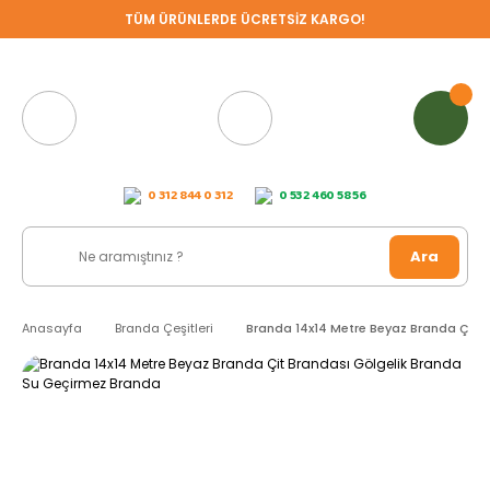
TÜM ÜRÜNLERDE ÜCRETSİZ KARGO!
0 312 844 0 312
0 532 460 58 56
Ara
Anasayfa
Branda Çeşitleri
Branda 14x14 Metre Beyaz Branda Çit 