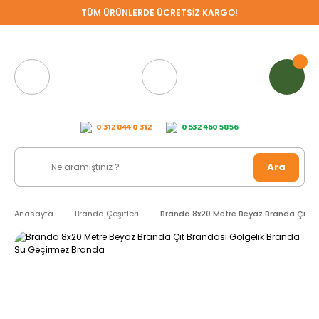
TÜM ÜRÜNLERDE ÜCRETSİZ KARGO!
0 312 844 0 312
0 532 460 58 56
Ara
Anasayfa
Branda Çeşitleri
Branda 8x20 Metre Beyaz Branda Çit B