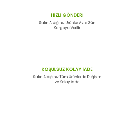
HIZLI GÖNDERİ
Satın Aldığınız Ürünler Aynı Gün
Kargoya Verilir
KOŞULSUZ KOLAY İADE
Satın Aldığınız Tüm Ürünlerde Değişim
ve Kolay İade
E-Bülten'e
Kayıt Olun
Haber listemize kayıt olarak kampanyalardan,
haberdar