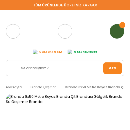
TÜM ÜRÜNLERDE ÜCRETSİZ KARGO!
0 312 844 0 312
0 532 460 58 56
Ara
Anasayfa
Branda Çeşitleri
Branda 8x50 Metre Beyaz Branda Çit B