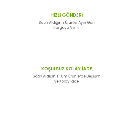
HIZLI GÖNDERİ
Satın Aldığınız Ürünler Aynı Gün
Kargoya Verilir
KOŞULSUZ KOLAY İADE
Satın Aldığınız Tüm Ürünlerde Değişim
ve Kolay İade
E-Bülten'e
Kayıt Olun
Haber listemize kayıt olarak kampanyalardan,
haberdar