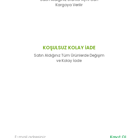
Kargoya Verilir
KOŞULSUZ KOLAY İADE
Satın Aldığınız Tüm Ürünlerde Değişim
ve Kolay İade
E-Bülten'e
Kayıt Olun
Haber listemize kayıt olarak kampanyalardan,
haberdar
olabilirsiniz.
Kayıt Ol