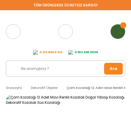
TÜM ÜRÜNLERDE ÜCRETSİZ KARGO!
0 312 844 0 312
0 532 460 58 56
Ara
Anasayfa
Dekoratif Objeler
Çam Kozalağı 12 Adet Mavi Renkli Koza