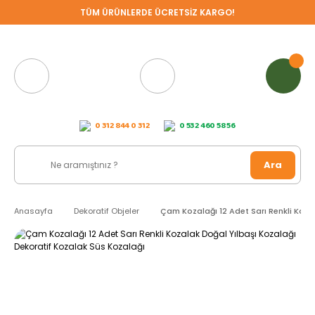
TÜM ÜRÜNLERDE ÜCRETSİZ KARGO!
0 312 844 0 312
0 532 460 58 56
Ara
Anasayfa
Dekoratif Objeler
Çam Kozalağı 12 Adet Sarı Renkli Koza