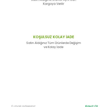
Kargoya Verilir
KOŞULSUZ KOLAY İADE
Satın Aldığınız Tüm Ürünlerde Değişim
ve Kolay İade
E-Bülten'e
Kayıt Olun
Haber listemize kayıt olarak kampanyalardan,
haberdar
olabilirsiniz.
Kayıt Ol