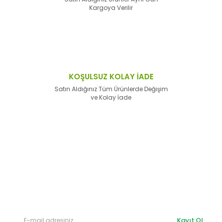
Kargoya Verilir
KOŞULSUZ KOLAY İADE
Satın Aldığınız Tüm Ürünlerde Değişim
ve Kolay İade
E-Bülten'e
Kayıt Olun
Haber listemize kayıt olarak kampanyalardan,
haberdar
olabilirsiniz.
Kayıt Ol