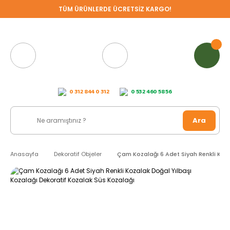
TÜM ÜRÜNLERDE ÜCRETSİZ KARGO!
0 312 844 0 312
0 532 460 58 56
Ara
Anasayfa
Dekoratif Objeler
Çam Kozalağı 6 Adet Siyah Renkli Koza