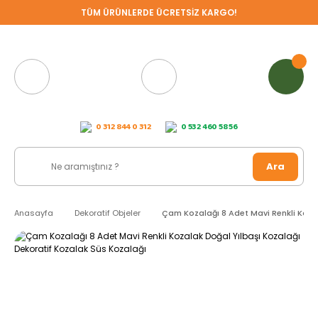
TÜM ÜRÜNLERDE ÜCRETSİZ KARGO!
0 312 844 0 312
0 532 460 58 56
Ara
Anasayfa
Dekoratif Objeler
Çam Kozalağı 8 Adet Mavi Renkli Kozal