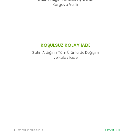
Kargoya Verilir
KOŞULSUZ KOLAY İADE
Satın Aldığınız Tüm Ürünlerde Değişim
ve Kolay İade
E-Bülten'e
Kayıt Olun
Haber listemize kayıt olarak kampanyalardan,
haberdar
olabilirsiniz.
Kayıt Ol