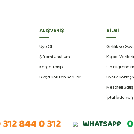
ALIŞVERİŞ
BİLGİ
Üye Ol
Gizlilik ve Güv
Şifremi Unuttum
Kişisel Verile
Kargo Takip
Ön Bilgilendi
Sıkça Sorulan Sorular
Üyelik Sözleş
Mesafeli Satı
İptal İade ve Ş
 312 844 0 312
0
WHATSAPP