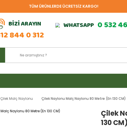
TÜM ÜRÜNLERDE ÜCRETSİZ KARGO!
BİZİ ARAYIN
0 532 4
WHATSAPP
312 844 0 312
Çilek Malç Naylonu
Çilek Naylonu Malç Naylonu 80 Metre (En 130 CM)
Çilek N
130 CM