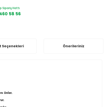
Sipariş Hattı
460 58 56
t Seçenekleri
Önerileriniz
nı önler.
rur.