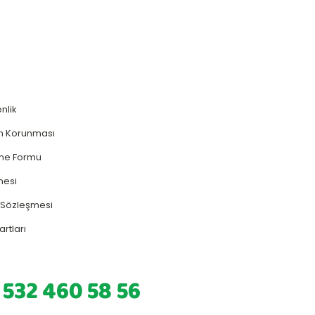
enlik
rin Korunması
rme Formu
mesi
ş Sözleşmesi
artları
 532 460 58 56