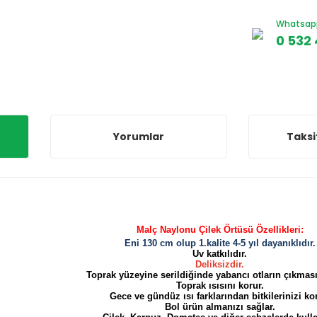
Whatsapp 
0 532 
Yorumlar
Taksi
Malç Naylonu Çilek Örtüsü Özellikleri:
Eni 130 cm olup 1.kalite 4-5 yıl dayanıklıdır.
Uv katkılıdır.
Deliksizdir.
Toprak yüzeyine serildiğinde yabancı otların çıkması
Toprak ısısını korur.
Gece ve gündüz ısı farklarından bitkilerinizi ko
Bol ürün almanızı sağlar.