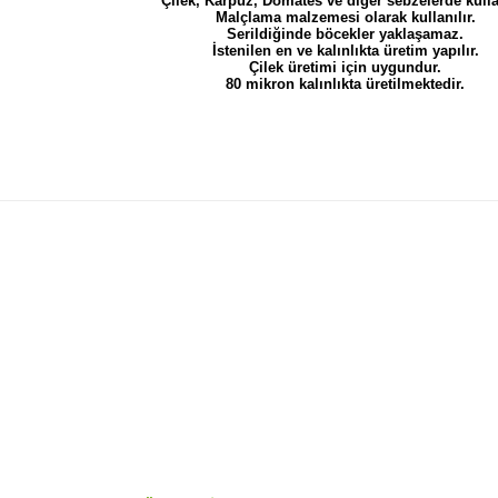
Çilek, Karpuz, Domates ve diğer sebzelerde kullan
Malçlama malzemesi olarak kullanılır.
Serildiğinde böcekler yaklaşamaz.
İstenilen en ve kalınlıkta üretim yapılır.
Çilek üretimi için uygundur.
80 mikron kalınlıkta üretilmektedir.
 resim, ürün açıklamalarında ve diğer konularda yetersiz gördüğünüz no
Bu ürüne ilk yorumu siz yapın!
n teşekkür ederiz.
Yorum Yaz
 bozuk veya görüntülenemiyor.
sik bilgiler bulunuyor.
lar bulunuyor.
lerden daha pahalı.