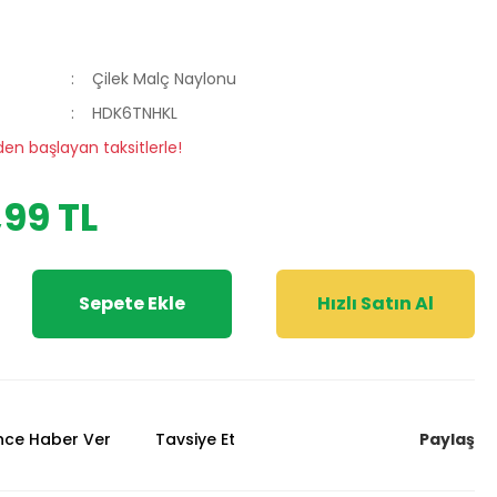
Çilek Malç Naylonu
HDK6TNHKL
den başlayan taksitlerle!
,99 TL
Sepete Ekle
Hızlı Satın Al
Paylaş
ünce Haber Ver
Tavsiye Et