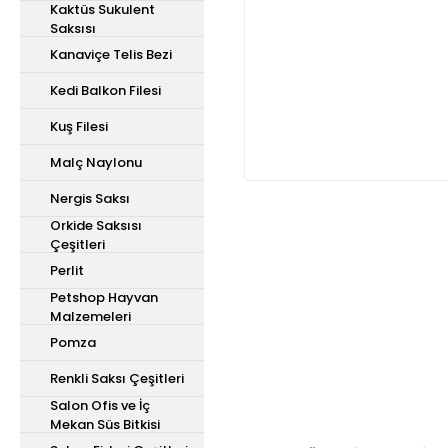
Kaktüs Sukulent
Saksısı
Kanaviçe Telis Bezi
Kedi Balkon Filesi
Kuş Filesi
Malç Naylonu
Nergis Saksı
Orkide Saksısı
Çeşitleri
Bu ürünün fiyat bilgisi,
Perlit
iletebilirsiniz.
Petshop Hayvan
Görüş ve önerileriniz içi
Malzemeleri
Pomza
Ürün resmi kalitesiz,
Renkli Saksı Çeşitleri
Ürün açıklamasında ek
Salon Ofis ve İç
Ürün bilgilerinde hata
Mekan Süs Bitkisi
Ürün fiyatı diğer site