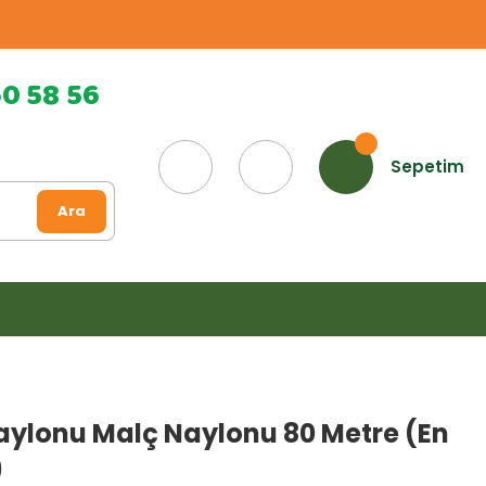
60 58 56
Sepetim
Ara
aylonu Malç Naylonu 80 Metre (En
)