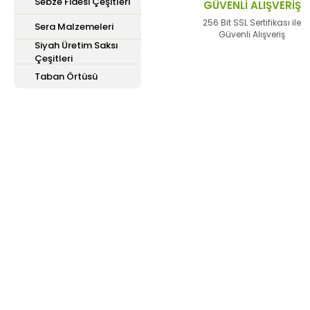
Sebze Fidesi Çeşitleri
GÜVENLİ ALIŞVERİŞ
Bu ürüne benzer farklı 
256 Bit SSL Sertifikası ile
Sera Malzemeleri
Güvenli Alışveriş
Siyah Üretim Saksı
Çeşitleri
Taban Örtüsü
E-Bülten'e
Kayıt Olun
Haber listemize kayıt olarak kampanyalardan,
haberdar olabilirsiniz.