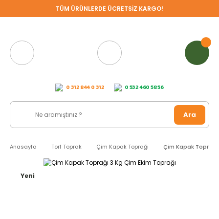
TÜM ÜRÜNLERDE ÜCRETSİZ KARGO!
0 312 844 0 312
0 532 460 58 56
Ara
Anasayfa
Torf Toprak
Çim Kapak Toprağı
Çim Kapak Toprağı 
Yeni