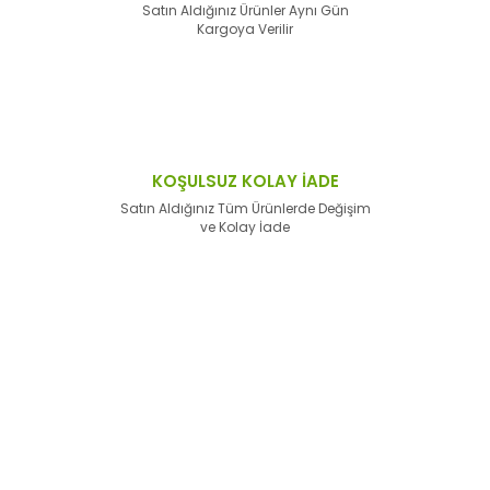
Satın Aldığınız Ürünler Aynı Gün
Kargoya Verilir
KOŞULSUZ KOLAY İADE
Satın Aldığınız Tüm Ürünlerde Değişim
ve Kolay İade
E-Bülten'e
Kayıt Olun
Haber listemize kayıt olarak kampanyalardan,
haberdar
olabilirsiniz.