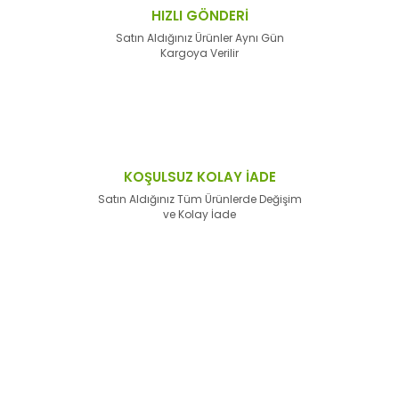
HIZLI GÖNDERİ
Satın Aldığınız Ürünler Aynı Gün
Kargoya Verilir
KOŞULSUZ KOLAY İADE
Satın Aldığınız Tüm Ürünlerde Değişim
ve Kolay İade
E-Bülten'e
Kayıt Olun
Haber listemize kayıt olarak kampanyalardan,
haberdar
olabilirsiniz.