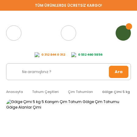
TÜM ÜRÜNLERDE ÜCRETSİZ KARGO!
0 312 844 0 312
0 532 460 58 56
Ara
Anasayfa
Tohum Çeşitleri
Çim Tohumları
Gölge Çimi 5 kg 5 