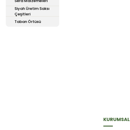
Sera Malzemeleri
Siyah Üretim Saksı
Çeşitleri
Taban Örtüsü
E-Bülten'e
Kayıt Olun
Haber listemize kayıt olarak kampanyalardan,
haberdar olabilirsiniz.
KURUMSAL