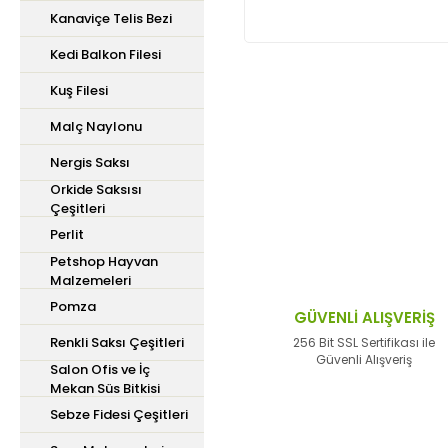
Kanaviçe Telis Bezi
Kedi Balkon Filesi
Kuş Filesi
Bu ürünün fiyat bilgisi,
Malç Naylonu
iletebilirsiniz.
Görüş ve önerileriniz içi
Nergis Saksı
Orkide Saksısı
Çeşitleri
Ürün resmi kalitesiz,
Perlit
Ürün açıklamasında ek
Petshop Hayvan
Ürün bilgilerinde hata
Malzemeleri
Pomza
Ürün fiyatı diğer site
GÜVENLİ ALIŞVERİŞ
Renkli Saksı Çeşitleri
Bu ürüne benzer farklı 
256 Bit SSL Sertifikası ile
Güvenli Alışveriş
Salon Ofis ve İç
Mekan Süs Bitkisi
Sebze Fidesi Çeşitleri