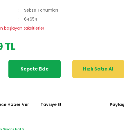
Sebze Tohumları
64654
en başlayan taksitlerle!
9 TL
Sepete Ekle
Hızlı Satın Al
Paylaş
ünce Haber Ver
Tavsiye Et
Sipariş Hattı