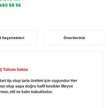
460 58 56
t Seçenekleri
Önerileriniz
t) Tohum Sebze
art tip olup tarla üretimi için uygundur Her
ırmızı olup sapa doğru hafif kesikler Meyve
ızı, etli ve kalın kabukludur.