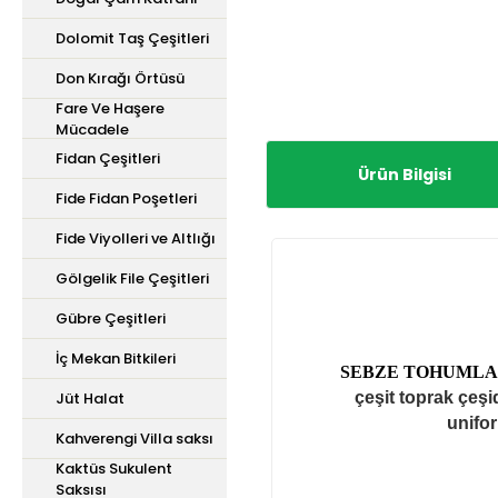
Dolomit Taş Çeşitleri
Don Kırağı Örtüsü
Fare Ve Haşere
Mücadele
Fidan Çeşitleri
Ürün Bilgisi
Fide Fidan Poşetleri
Fide Viyolleri ve Altlığı
Gölgelik File Çeşitleri
Gübre Çeşitleri
İç Mekan Bitkileri
SEBZE TOHUMLAR
Jüt Halat
çeşit toprak çeşid
unifor
Kahverengi Villa saksı
Kaktüs Sukulent
Saksısı