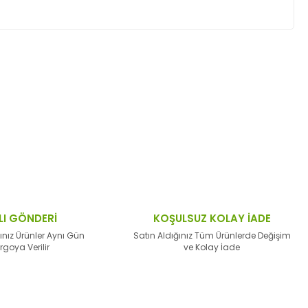
ktaları öneri formunu kullanarak tarafımıza
LI GÖNDERİ
KOŞULSUZ KOLAY İADE
ınız Ürünler Aynı Gün
Satın Aldığınız Tüm Ürünlerde Değişim
rgoya Verilir
ve Kolay İade