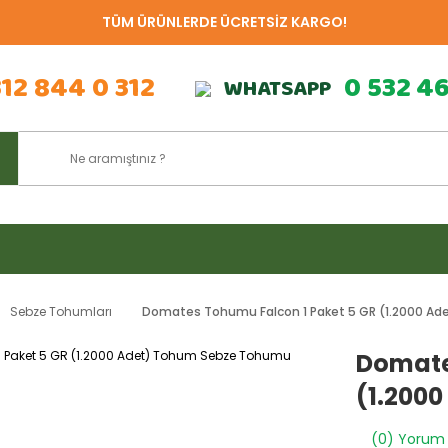
TÜM ÜRÜNLERDE ÜCRETSİZ KARGO!
312 844 0 312
0 532 4
WHATSAPP
Sebze Tohumları
Domates Tohumu Falcon 1 Paket 5 GR (1.2000 A
Domate
(1.200
(0) Yorum