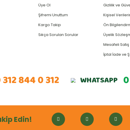
Üye Ol
Gizlilik ve Güv
Şifremi Unuttum
Kişisel Verile
Kargo Takip
Ön Bilgilendi
Sıkça Sorulan Sorular
Üyelik Sözleş
Mesafeli Satı
İptal İade ve Ş
 312 844 0 312
0
WHATSAPP
akip Edin!