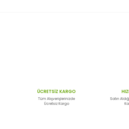
 resim, ürün açıklamalarında ve diğer konularda yetersiz gördüğünüz no
Bu ürüne ilk yorumu siz yapın!
n teşekkür ederiz.
Yorum Yaz
 bozuk veya görüntülenemiyor.
sik bilgiler bulunuyor.
lar bulunuyor.
lerden daha pahalı.
ÜCRETSİZ KARGO
HIZ
alternatifler olmalı.
Tüm Alışverişlerinizde
Satın Aldığ
Ücretsiz Kargo
Ka