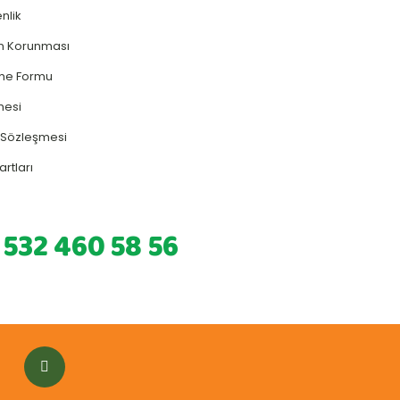
enlik
rin Korunması
rme Formu
mesi
ş Sözleşmesi
artları
 532 460 58 56