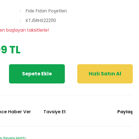
Fide Fidan Poşetleri
KTJ5RHS222110
en başlayan taksitlerle!
9 TL
Sepete Ekle
Hızlı Satın Al
Paylaş
ünce Haber Ver
Tavsiye Et
Sipariş Hattı