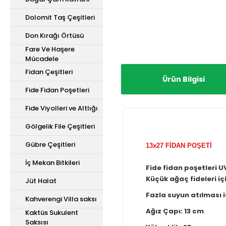
Dolomit Taş Çeşitleri
Don Kırağı Örtüsü
Fare Ve Haşere
Mücadele
Fidan Çeşitleri
Ürün Bilgisi
Fide Fidan Poşetleri
Fide Viyolleri ve Altlığı
Gölgelik File Çeşitleri
Gübre Çeşitleri
13x27 FİDAN POŞETİ
İç Mekan Bitkileri
Fide fidan poşetleri UV 
Küçük ağaç fideleri için
Jüt Halat
Fazla suyun atılması içi
Kahverengi Villa saksı
Ağız Çapı: 13 cm
Kaktüs Sukulent
Saksısı