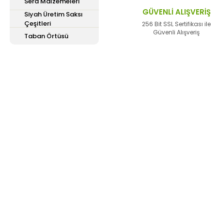
Sera Malzemeleri
Ürün fiyatı diğer site
GÜVENLİ ALIŞVERİŞ
Siyah Üretim Saksı
Çeşitleri
Bu ürüne benzer farklı 
256 Bit SSL Sertifikası ile
Güvenli Alışveriş
Taban Örtüsü
E-Bülten'e
Kayıt Olun
Haber listemize kayıt olarak kampanyalardan,
haberdar olabilirsiniz.