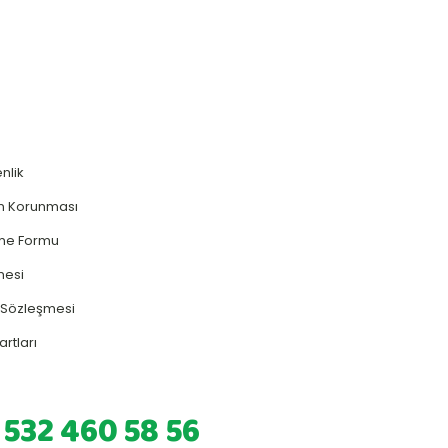
enlik
rin Korunması
rme Formu
mesi
ş Sözleşmesi
artları
 532 460 58 56