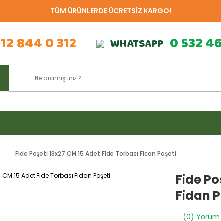
TÜM ÜRÜNLERDE ÜCRETSİZ KARGO!
312 844 0 312
0 532 4
WHATSAPP
i
Fide Poşeti 13x27 CM 15 Adet Fide Torbası Fidan Poşeti
Fide Po
Fidan P
(0) Yorum