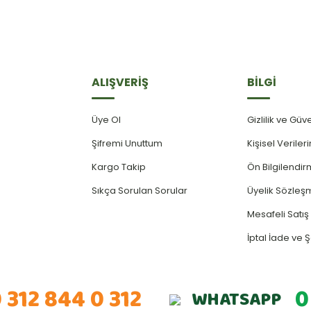
ALIŞVERİŞ
BİLGİ
Üye Ol
Gizlilik ve Güv
Şifremi Unuttum
Kişisel Verile
Kargo Takip
Ön Bilgilendi
Sıkça Sorulan Sorular
Üyelik Sözleş
Mesafeli Satı
İptal İade ve Ş
 312 844 0 312
0
WHATSAPP