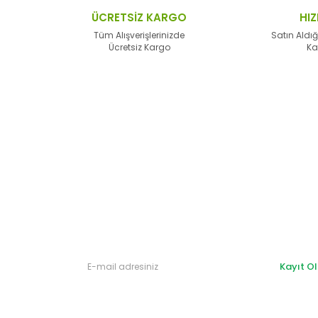
lerden daha pahalı.
ÜCRETSİZ KARGO
HIZ
alternatifler olmalı.
Tüm Alışverişlerinizde
Satın Aldığ
Ücretsiz Kargo
Ka
Gönder
Kayıt Ol