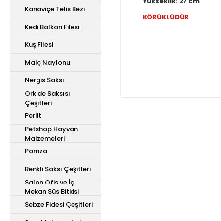
Yükseklik: 27 cm
Kanaviçe Telis Bezi
KÖRÜKLÜDÜR
Kedi Balkon Filesi
Kuş Filesi
Malç Naylonu
Nergis Saksı
Orkide Saksısı
Çeşitleri
Perlit
Petshop Hayvan
Bu ürünün fiyat bilgisi,
Malzemeleri
iletebilirsiniz.
Pomza
Görüş ve önerileriniz içi
Renkli Saksı Çeşitleri
Salon Ofis ve İç
Ürün resmi kalitesiz,
Mekan Süs Bitkisi
Ürün açıklamasında ek
Sebze Fidesi Çeşitleri
Ürün bilgilerinde hata