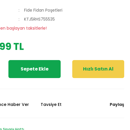
Fide Fidan Poşetleri
KTJ5RHS755535
den başlayan taksitlerle!
,99 TL
Sepete Ekle
Hızlı Satın Al
Paylaş
ünce Haber Ver
Tavsiye Et
Sipariş Hattı