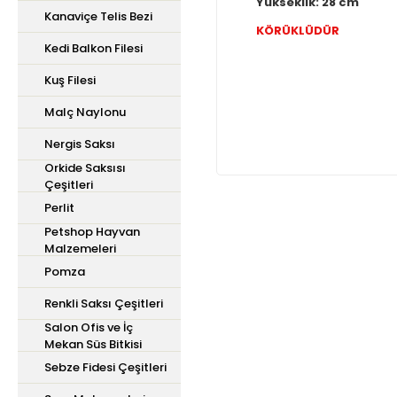
Yükseklik: 28 cm
Kanaviçe Telis Bezi
KÖRÜKLÜDÜR
Kedi Balkon Filesi
Kuş Filesi
Malç Naylonu
Nergis Saksı
Orkide Saksısı
Çeşitleri
Perlit
Petshop Hayvan
Bu ürünün fiyat bilgisi,
Malzemeleri
iletebilirsiniz.
Pomza
Görüş ve önerileriniz içi
Renkli Saksı Çeşitleri
Salon Ofis ve İç
Ürün resmi kalitesiz,
Mekan Süs Bitkisi
Ürün açıklamasında ek
Sebze Fidesi Çeşitleri
Ürün bilgilerinde hata