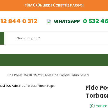
TÜM ÜRÜNLERDE ÜCRETSİZ KARGO!
312 844 0 312
0 532 4
WHATSAPP
i
Fide Poşeti 15x28 CM 200 Adet Fide Torbası Fidan Poşeti
Fide Po
Torbası
(0) Yorum