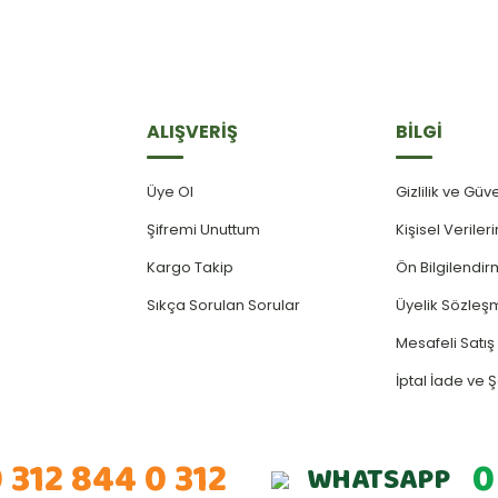
ALIŞVERİŞ
BİLGİ
Üye Ol
Gizlilik ve Güv
Şifremi Unuttum
Kişisel Verile
Kargo Takip
Ön Bilgilendi
Sıkça Sorulan Sorular
Üyelik Sözleş
Mesafeli Satı
İptal İade ve Ş
 312 844 0 312
0
WHATSAPP