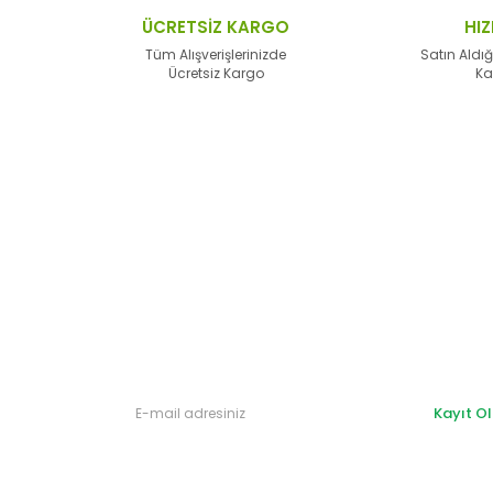
lerden daha pahalı.
ÜCRETSİZ KARGO
HIZ
alternatifler olmalı.
Tüm Alışverişlerinizde
Satın Aldığ
Ücretsiz Kargo
Ka
Gönder
Kayıt Ol