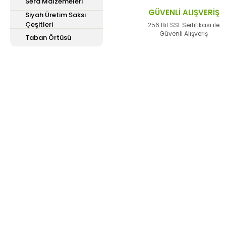
Sera Malzemeleri
Ürün fiyatı diğer site
GÜVENLİ ALIŞVERİŞ
Siyah Üretim Saksı
Çeşitleri
Bu ürüne benzer farklı 
256 Bit SSL Sertifikası ile
Güvenli Alışveriş
Taban Örtüsü
E-Bülten'e
Kayıt Olun
Haber listemize kayıt olarak kampanyalardan,
haberdar olabilirsiniz.