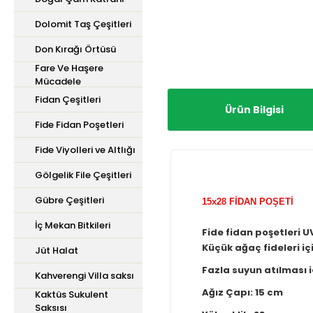
Dolomit Taş Çeşitleri
Don Kırağı Örtüsü
Fare Ve Haşere
Mücadele
Fidan Çeşitleri
Ürün Bilgisi
Fide Fidan Poşetleri
Fide Viyolleri ve Altlığı
Gölgelik File Çeşitleri
Gübre Çeşitleri
15x28 FİDAN POŞETİ
İç Mekan Bitkileri
Fide fidan poşetleri UV 
Küçük ağaç fideleri için
Jüt Halat
Fazla suyun atılması içi
Kahverengi Villa saksı
Ağız Çapı: 15 cm
Kaktüs Sukulent
Saksısı