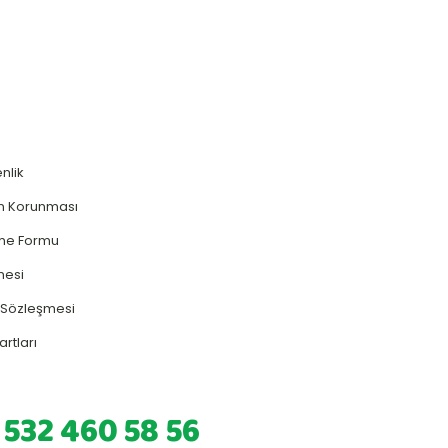
enlik
rin Korunması
rme Formu
mesi
ş Sözleşmesi
artları
 532 460 58 56