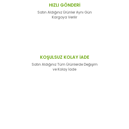
HIZLI GÖNDERİ
Satın Aldığınız Ürünler Aynı Gün
Kargoya Verilir
KOŞULSUZ KOLAY İADE
Satın Aldığınız Tüm Ürünlerde Değişim
ve Kolay İade
E-Bülten'e
Kayıt Olun
Haber listemize kayıt olarak kampanyalardan,
haberdar
olabilirsiniz.