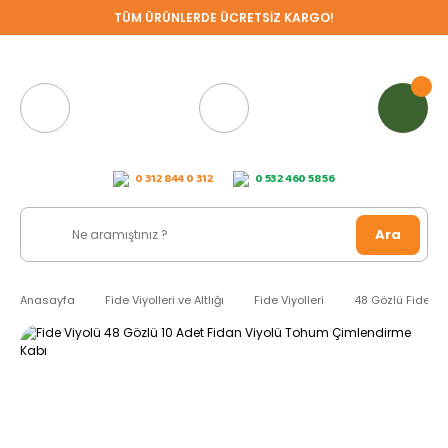
TÜM ÜRÜNLERDE ÜCRETSİZ KARGO!
0 312 844 0 312
0 532 460 58 56
Ara
Anasayfa
Fide Viyolleri ve Altlığı
Fide Viyolleri
48 Gözlü Fide Vi