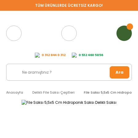
TÜM ÜRÜNLERDE ÜCRETSİZ KARGO!
0 312 844 0 312
0 532 460 58 56
Ara
Anasayfa
Delikli File Saksı Çeşitleri
File Saksı 5,5x5 Cm Hidroponik S