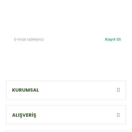
E-Bülten'e
Kayıt Olun
Haber listemize kayıt olarak kampanyalardan,
haberdar
olabilirsiniz.
Kayıt Ol
KURUMSAL
ALIŞVERİŞ