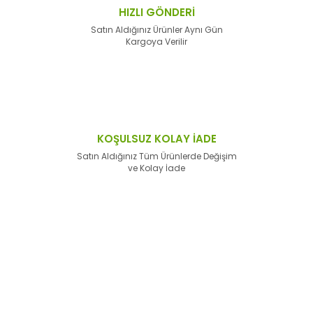
HIZLI GÖNDERİ
Satın Aldığınız Ürünler Aynı Gün
Kargoya Verilir
KOŞULSUZ KOLAY İADE
Satın Aldığınız Tüm Ürünlerde Değişim
ve Kolay İade
E-Bülten'e
Kayıt Olun
Haber listemize kayıt olarak kampanyalardan,
haberdar
olabilirsiniz.