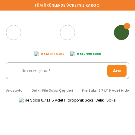
TÜM ÜRÜNLERDE ÜCRETSİZ KARGO!
0 312 844 0 312
0 532 460 58 56
Ara
Anasayfa
Delikli File Saksı Çeşitleri
File Saksı 6,7 LT 5 Adet Hidropo