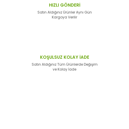
HIZLI GÖNDERİ
Satın Aldığınız Ürünler Aynı Gün
Kargoya Verilir
KOŞULSUZ KOLAY İADE
Satın Aldığınız Tüm Ürünlerde Değişim
ve Kolay İade
E-Bülten'e
Kayıt Olun
Haber listemize kayıt olarak kampanyalardan,
haberdar
olabilirsiniz.