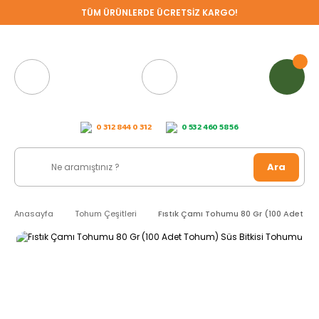
TÜM ÜRÜNLERDE ÜCRETSİZ KARGO!
0 312 844 0 312
0 532 460 58 56
Ara
Anasayfa
Tohum Çeşitleri
Fıstık Çamı Tohumu 80 Gr (100 Adet To