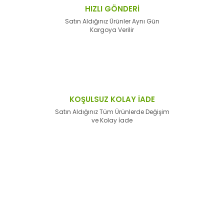
HIZLI GÖNDERİ
Satın Aldığınız Ürünler Aynı Gün
Kargoya Verilir
KOŞULSUZ KOLAY İADE
Satın Aldığınız Tüm Ürünlerde Değişim
ve Kolay İade
E-Bülten'e
Kayıt Olun
Haber listemize kayıt olarak kampanyalardan,
haberdar
olabilirsiniz.