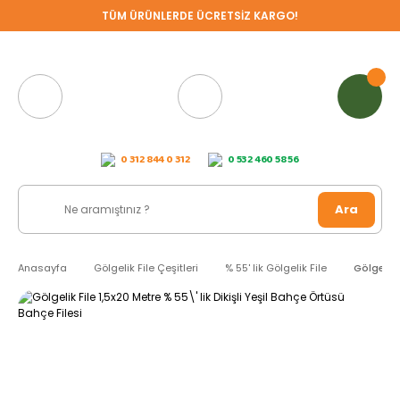
TÜM ÜRÜNLERDE ÜCRETSİZ KARGO!
0 312 844 0 312
0 532 460 58 56
Ara
Anasayfa
Gölgelik File Çeşitleri
% 55' lik Gölgelik File
Gölgelik 