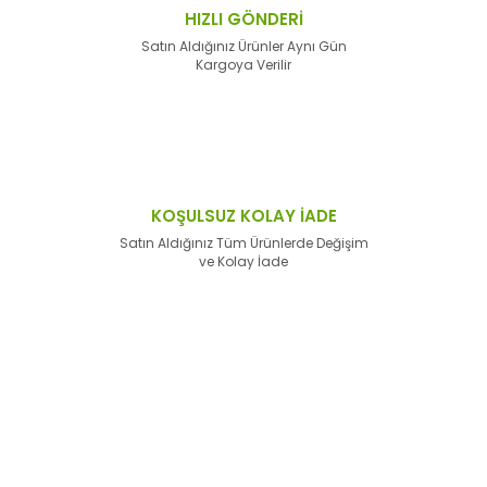
HIZLI GÖNDERİ
Satın Aldığınız Ürünler Aynı Gün
Kargoya Verilir
KOŞULSUZ KOLAY İADE
Satın Aldığınız Tüm Ürünlerde Değişim
ve Kolay İade
E-Bülten'e
Kayıt Olun
Haber listemize kayıt olarak kampanyalardan,
haberdar
olabilirsiniz.