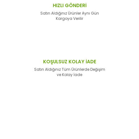
HIZLI GÖNDERİ
Satın Aldığınız Ürünler Aynı Gün
Kargoya Verilir
KOŞULSUZ KOLAY İADE
Satın Aldığınız Tüm Ürünlerde Değişim
ve Kolay İade
E-Bülten'e
Kayıt Olun
Haber listemize kayıt olarak kampanyalardan,
haberdar
olabilirsiniz.