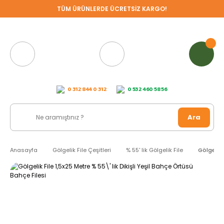
TÜM ÜRÜNLERDE ÜCRETSİZ KARGO!
0 312 844 0 312
0 532 460 58 56
Ara
Anasayfa
Gölgelik File Çeşitleri
% 55' lik Gölgelik File
Gölgelik 