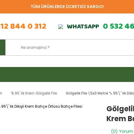
TÜM ÜRÜNLERDE ÜCRETSİZ KARGO!
312 844 0 312
0 532 4
WHATSAPP
ri
% 95' lik Krem Gölgelik File
Gölgelik File 1,5x3 Metre % 95\' lik Di
Gölgelik
Krem Ba
(0) Yorum