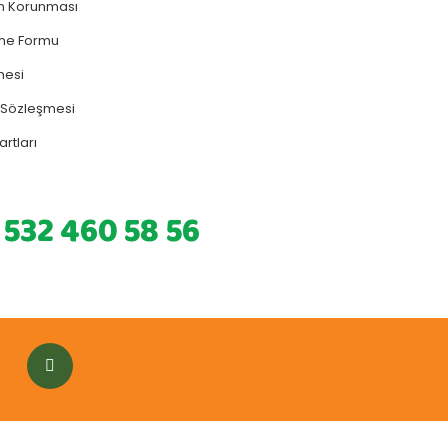
rin Korunması
rme Formu
mesi
ş Sözleşmesi
artları
 532 460 58 56