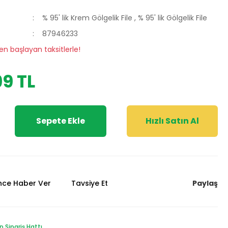
% 95' lik Krem Gölgelik File
,
% 95' lik Gölgelik File
87946233
en başlayan taksitlerle!
9 TL
Sepete Ekle
Hızlı Satın Al
Paylaş
ünce Haber Ver
Tavsiye Et
Sipariş Hattı