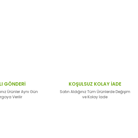
ktaları öneri formunu kullanarak tarafımıza
LI GÖNDERİ
KOŞULSUZ KOLAY İADE
ınız Ürünler Aynı Gün
Satın Aldığınız Tüm Ürünlerde Değişim
rgoya Verilir
ve Kolay İade