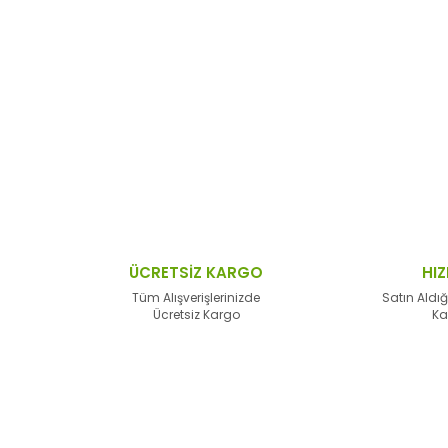
 resim, ürün açıklamalarında ve diğer konularda yetersiz gördüğünüz no
Bu ürüne ilk yorumu siz yapın!
n teşekkür ederiz.
Yorum Yaz
 bozuk veya görüntülenemiyor.
sik bilgiler bulunuyor.
lar bulunuyor.
lerden daha pahalı.
ÜCRETSİZ KARGO
HIZ
alternatifler olmalı.
Tüm Alışverişlerinizde
Satın Aldığ
Ücretsiz Kargo
Ka
Gönder