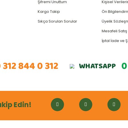
Şifremi Unuttum
Kişisel Verile
Kargo Takip
Ön Bilgilendi
Sıkça Sorulan Sorular
Üyelik Sözleş
Mesafeli Satı
İptal İade ve Ş
 312 844 0 312
0
WHATSAPP
akip Edin!