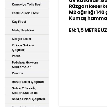
UV katkılıdır.
Kanaviçe Telis Bezi
Rüzgarı keserke
M2 ağırlığı 140 
Kedi Balkon Filesi
Kumaş hammade
Kuş Filesi
EN: 1,5 METRE U
Malç Naylonu
Nergis Saksı
Orkide Saksısı
Çeşitleri
Perlit
Petshop Hayvan
Malzemeleri
Pomza
Renkli Saksı Çeşitleri
Salon Ofis ve İç
Mekan Süs Bitkisi
Sebze Fidesi Çeşitleri