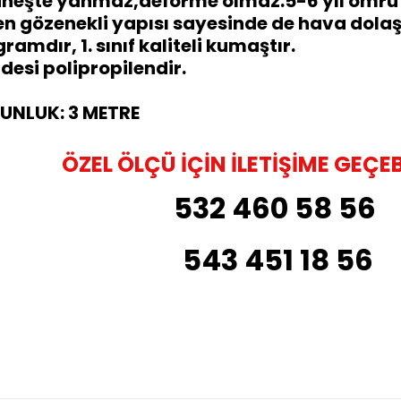
Güneşte yanmaz,deforme olmaz.
5-6 yıl ömrü
n gözenekli yapısı sayesinde de hava dolaşım
gramdır, 1. sınıf kaliteli kumaştır.
si polipropilendir.
ZUNLUK: 3 METRE
ÖZEL ÖLÇÜ İÇİN İLETİŞİME GEÇEB
532 460 58 56
543 451 18 56