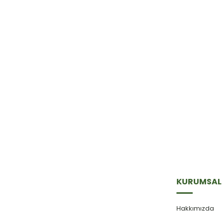
E-Bülten'e
Kayıt Olun
Haber listemize kayıt olarak kampanyalardan,
haberdar olabilirsiniz.
KURUMSAL
Hakkımızda