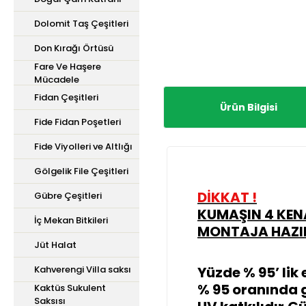
Dolomit Taş Çeşitleri
Don Kırağı Örtüsü
Fare Ve Haşere
Mücadele
Fidan Çeşitleri
Ürün Bilgisi
Fide Fidan Poşetleri
Fide Viyolleri ve Altlığı
Gölgelik File Çeşitleri
DİKKAT !
Gübre Çeşitleri
KUMAŞIN 4 KEN
İç Mekan Bitkileri
MONTAJA HAZIR
Jüt Halat
Kahverengi Villa saksı
Yüzde % 95’ lik e
% 95 oranında 
Kaktüs Sukulent
Saksısı