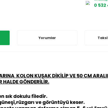
0 532 
Yorumlar
Taksi
ARINA KOLON KUŞAK DİKİLİP
VE 50 CM ARALI
 HALDE GÖNDERİLİR.
n sık dokulu filedir.
güneşi,rüzgarı ve görüntüyü keser.