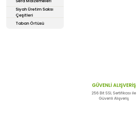
Sera Malzemeleri
Siyah Üretim Saksı
Çeşitleri
Bu ürünün fiyat bilgisi,
Taban Örtüsü
iletebilirsiniz.
Görüş ve önerileriniz içi
Ürün resmi kalitesiz,
Ürün açıklamasında ek
Ürün bilgilerinde hata
Ürün fiyatı diğer site
GÜVENLİ ALIŞVERİŞ
Bu ürüne benzer farklı 
256 Bit SSL Sertifikası ile
Güvenli Alışveriş