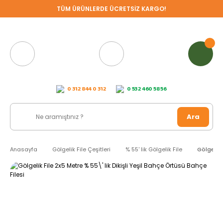
TÜM ÜRÜNLERDE ÜCRETSİZ KARGO!
0 312 844 0 312
0 532 460 58 56
Ara
Anasayfa
Gölgelik File Çeşitleri
% 55' lik Gölgelik File
Gölgelik 