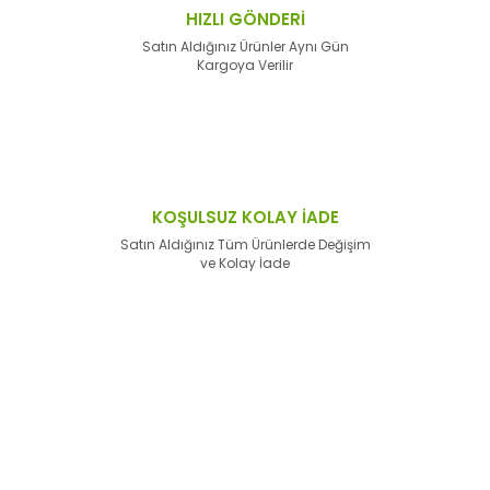
HIZLI GÖNDERİ
Satın Aldığınız Ürünler Aynı Gün
Kargoya Verilir
KOŞULSUZ KOLAY İADE
Satın Aldığınız Tüm Ürünlerde Değişim
ve Kolay İade
E-Bülten'e
Kayıt Olun
Haber listemize kayıt olarak kampanyalardan,
haberdar
olabilirsiniz.