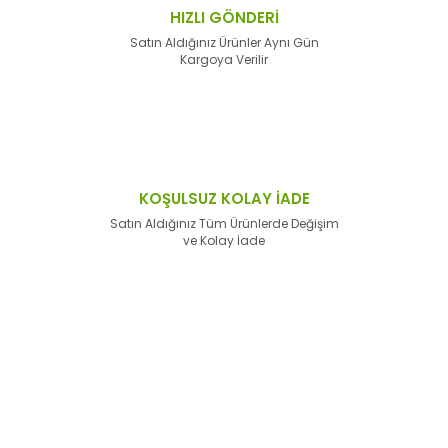
HIZLI GÖNDERİ
Satın Aldığınız Ürünler Aynı Gün
Kargoya Verilir
KOŞULSUZ KOLAY İADE
Satın Aldığınız Tüm Ürünlerde Değişim
ve Kolay İade
E-Bülten'e
Kayıt Olun
Haber listemize kayıt olarak kampanyalardan,
haberdar
olabilirsiniz.