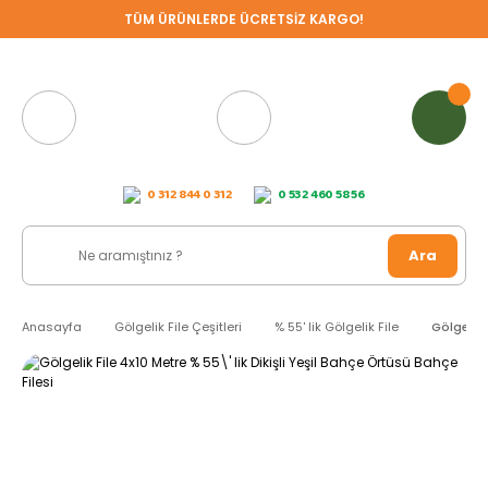
TÜM ÜRÜNLERDE ÜCRETSİZ KARGO!
0 312 844 0 312
0 532 460 58 56
Ara
Anasayfa
Gölgelik File Çeşitleri
% 55' lik Gölgelik File
Gölgelik 