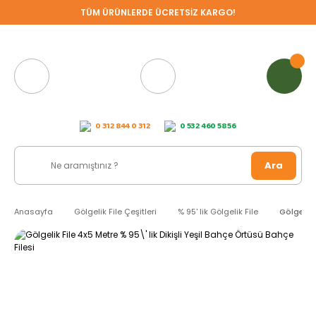
TÜM ÜRÜNLERDE ÜCRETSİZ KARGO!
0 312 844 0 312
0 532 460 58 56
Ara
Anasayfa
Gölgelik File Çeşitleri
% 95' lik Gölgelik File
Gölgelik 