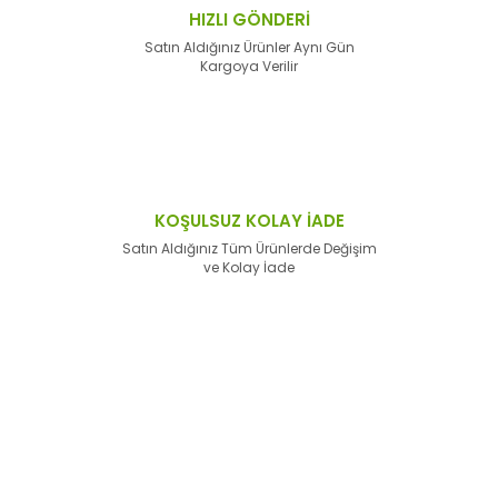
HIZLI GÖNDERİ
Satın Aldığınız Ürünler Aynı Gün
Kargoya Verilir
KOŞULSUZ KOLAY İADE
Satın Aldığınız Tüm Ürünlerde Değişim
ve Kolay İade
E-Bülten'e
Kayıt Olun
Haber listemize kayıt olarak kampanyalardan,
haberdar
olabilirsiniz.