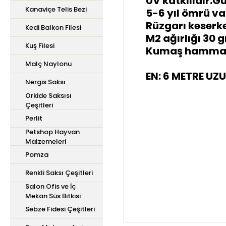
UV katkılıdır.
Kanaviçe Telis Bezi
5-6 yıl ömrü va
Rüzgarı keserke
Kedi Balkon Filesi
M2 ağırlığı 30 g
Kuş Filesi
Kumaş hammade
Malç Naylonu
EN: 6 METRE UZ
Nergis Saksı
Orkide Saksısı
Çeşitleri
Perlit
Petshop Hayvan
Malzemeleri
Pomza
Renkli Saksı Çeşitleri
Salon Ofis ve İç
Mekan Süs Bitkisi
Sebze Fidesi Çeşitleri