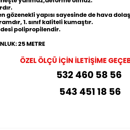
Güneşte yanmaz,deforme olmaz.
rdır.
n gözenekli yapısı sayesinde de hava dolaşım
ramdır, 1. sınıf kaliteli kumaştır.
si polipropilendir.
UNLUK: 25 METRE
ÖZEL ÖLÇÜ İÇİN İLETİŞİME GEÇEB
532 460 58 56
543 451 18 56