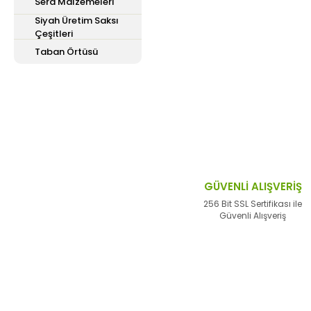
Sera Malzemeleri
Siyah Üretim Saksı
Çeşitleri
Bu ürünün fiyat bilgisi,
Taban Örtüsü
iletebilirsiniz.
Görüş ve önerileriniz içi
Ürün resmi kalitesiz,
Ürün açıklamasında ek
Ürün bilgilerinde hata
Ürün fiyatı diğer site
GÜVENLİ ALIŞVERİŞ
Bu ürüne benzer farklı 
256 Bit SSL Sertifikası ile
Güvenli Alışveriş