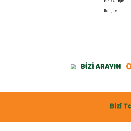
Bize Ulaşın
İletişim
0
BİZİ ARAYIN
Bizi T