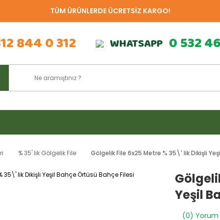
TÜM ÜRÜNLERDE ÜCRETSİZ KARGO!
312 844 0 312
0 532 4
WHATSAPP
ri
% 35' lik Gölgelik File
Gölgelik File 6x25 Metre % 35\' lik Dikişli Y
Gölgelik
Yeşil B
(0) Yorum