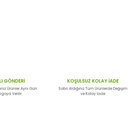
ktaları öneri formunu kullanarak tarafımıza
LI GÖNDERİ
KOŞULSUZ KOLAY İADE
ınız Ürünler Aynı Gün
Satın Aldığınız Tüm Ürünlerde Değişim
rgoya Verilir
ve Kolay İade