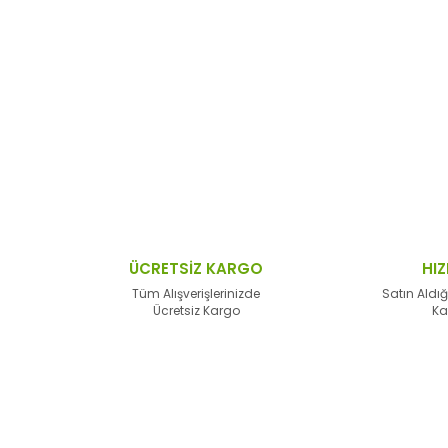
 resim, ürün açıklamalarında ve diğer konularda yetersiz gördüğünüz no
Bu ürüne ilk yorumu siz yapın!
n teşekkür ederiz.
Yorum Yaz
 bozuk veya görüntülenemiyor.
sik bilgiler bulunuyor.
lar bulunuyor.
lerden daha pahalı.
ÜCRETSİZ KARGO
HIZ
alternatifler olmalı.
Tüm Alışverişlerinizde
Satın Aldığ
Ücretsiz Kargo
Ka
Gönder