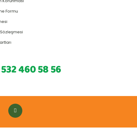
rin Korunması
rme Formu
mesi
ş Sözleşmesi
artları
 532 460 58 56