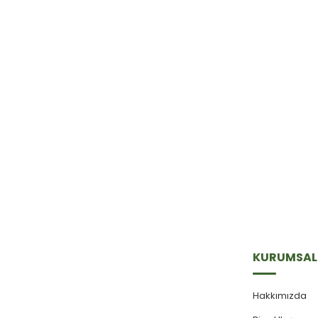
E-Bülten'e
Kayıt Olun
Haber listemize kayıt olarak kampanyalardan,
haberdar olabilirsiniz.
KURUMSAL
Hakkımızda