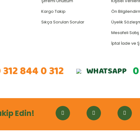
Şifremi Unuttum
Kişisel Verile
Kargo Takip
Ön Bilgilendi
Sıkça Sorulan Sorular
Üyelik Sözleş
Mesafeli Satı
İptal İade ve Ş
 312 844 0 312
0
WHATSAPP
akip Edin!