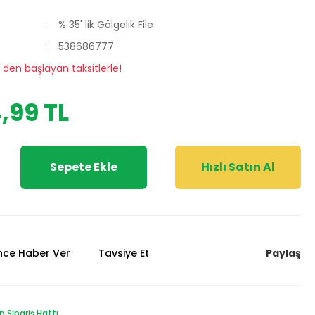
% 35' lik Gölgelik File
538686777
 den başlayan taksitlerle!
,99 TL
Sepete Ekle
Hızlı Satın Al
Paylaş
ünce Haber Ver
Tavsiye Et
Sipariş Hattı