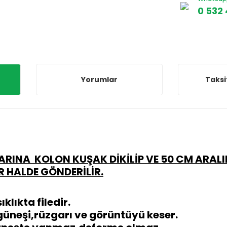
0 532 
Yorumlar
Taksi
ARINA KOLON KUŞAK DİKİLİP
VE 50 CM ARALI
 HALDE GÖNDERİLİR.
ıklıkta filedir.
güneşi,rüzgarı ve görüntüyü keser.