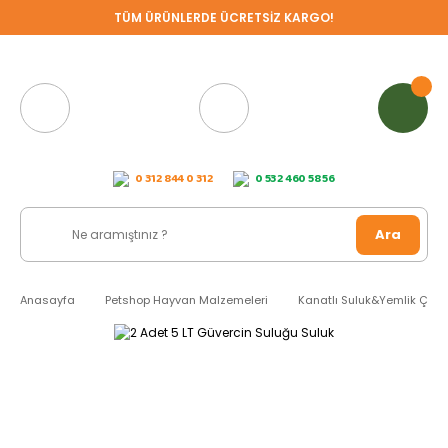
TÜM ÜRÜNLERDE ÜCRETSİZ KARGO!
0 312 844 0 312
0 532 460 58 56
Ara
Anasayfa
Petshop Hayvan Malzemeleri
Kanatlı Suluk&Yemlik Çeşit