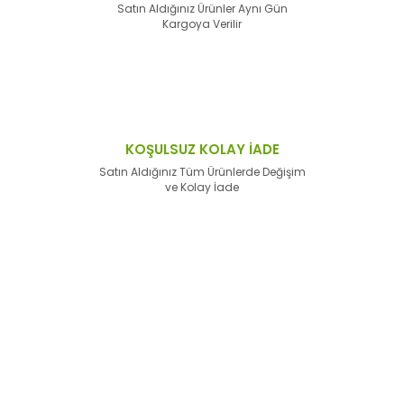
Satın Aldığınız Ürünler Aynı Gün
Kargoya Verilir
KOŞULSUZ KOLAY İADE
Satın Aldığınız Tüm Ürünlerde Değişim
ve Kolay İade
E-Bülten'e
Kayıt Olun
Haber listemize kayıt olarak kampanyalardan,
haberdar
olabilirsiniz.