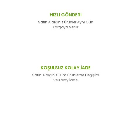
HIZLI GÖNDERİ
Satın Aldığınız Ürünler Aynı Gün
Kargoya Verilir
KOŞULSUZ KOLAY İADE
Satın Aldığınız Tüm Ürünlerde Değişim
ve Kolay İade
E-Bülten'e
Kayıt Olun
Haber listemize kayıt olarak kampanyalardan,
haberdar