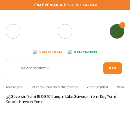
TÜM ÜRÜNLERDE ÜCRETSİZ KARGO!
0 312 844 0 312
0 532 460 58 56
Ara
Anasayfa
Petshop Hayvan Malzemeleri
Yem Çeşitleri
Güverci