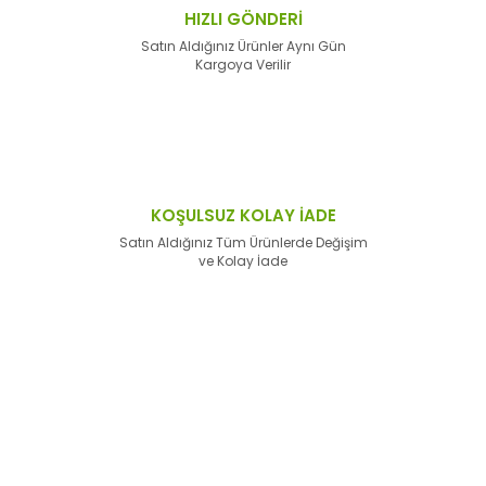
HIZLI GÖNDERİ
Satın Aldığınız Ürünler Aynı Gün
Kargoya Verilir
KOŞULSUZ KOLAY İADE
Satın Aldığınız Tüm Ürünlerde Değişim
ve Kolay İade
E-Bülten'e
Kayıt Olun
Haber listemize kayıt olarak kampanyalardan,
haberdar
olabilirsiniz.