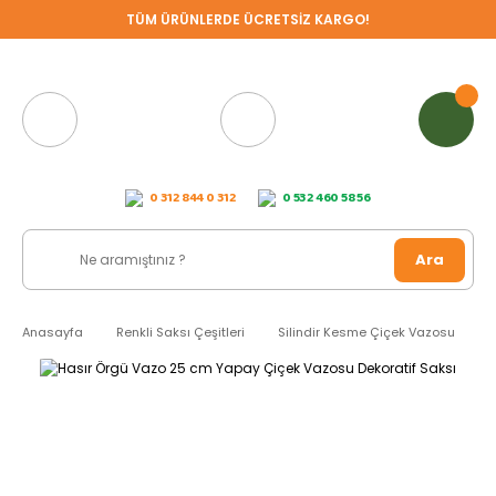
TÜM ÜRÜNLERDE ÜCRETSİZ KARGO!
0 312 844 0 312
0 532 460 58 56
Ara
Anasayfa
Renkli Saksı Çeşitleri
Silindir Kesme Çiçek Vazosu
H