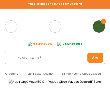
TÜM ÜRÜNLERDE ÜCRETSİZ KARGO!
0 312 844 0 312
0 532 460 58 56
Ara
Anasayfa
Renkli Saksı Çeşitleri
Silindir Kesme Çiçek Vazosu
H