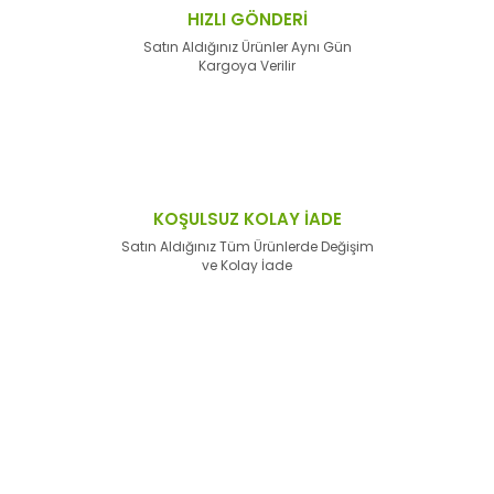
HIZLI GÖNDERİ
Satın Aldığınız Ürünler Aynı Gün
Kargoya Verilir
KOŞULSUZ KOLAY İADE
Satın Aldığınız Tüm Ürünlerde Değişim
ve Kolay İade
E-Bülten'e
Kayıt Olun
Haber listemize kayıt olarak kampanyalardan,
haberdar
olabilirsiniz.