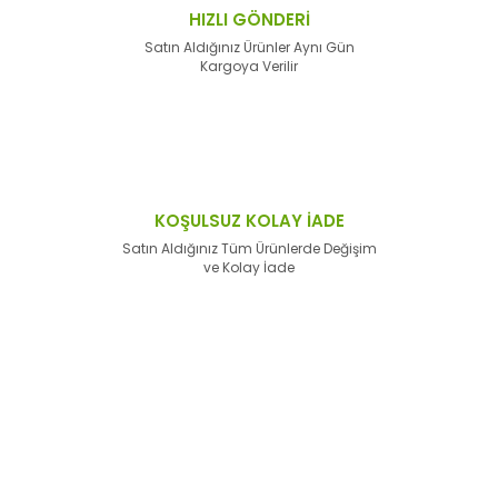
HIZLI GÖNDERİ
Satın Aldığınız Ürünler Aynı Gün
Kargoya Verilir
KOŞULSUZ KOLAY İADE
Satın Aldığınız Tüm Ürünlerde Değişim
ve Kolay İade
E-Bülten'e
Kayıt Olun
Haber listemize kayıt olarak kampanyalardan,
haberdar
olabilirsiniz.