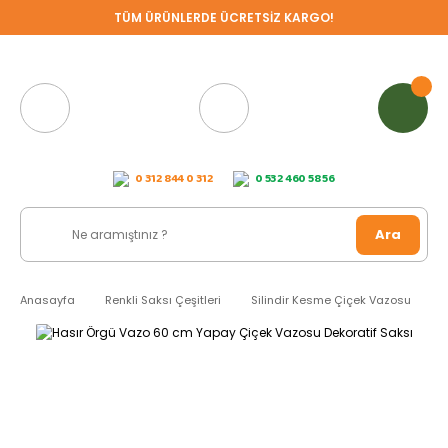
TÜM ÜRÜNLERDE ÜCRETSİZ KARGO!
0 312 844 0 312
0 532 460 58 56
Ara
Anasayfa
Renkli Saksı Çeşitleri
Silindir Kesme Çiçek Vazosu
H