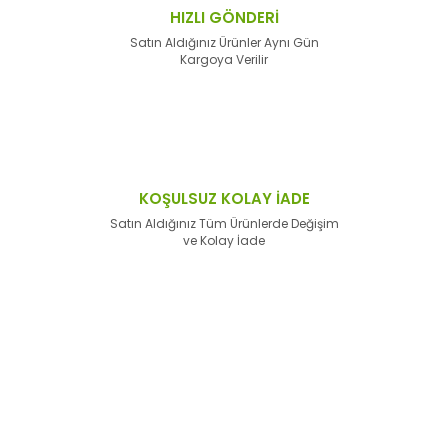
HIZLI GÖNDERİ
Satın Aldığınız Ürünler Aynı Gün
Kargoya Verilir
KOŞULSUZ KOLAY İADE
Satın Aldığınız Tüm Ürünlerde Değişim
ve Kolay İade
E-Bülten'e
Kayıt Olun
Haber listemize kayıt olarak kampanyalardan,
haberdar
olabilirsiniz.