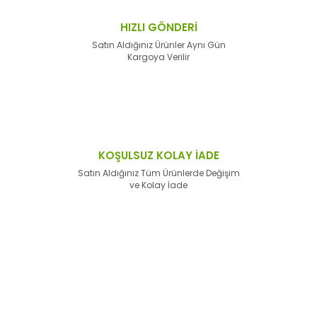
HIZLI GÖNDERİ
Satın Aldığınız Ürünler Aynı Gün
Kargoya Verilir
KOŞULSUZ KOLAY İADE
Satın Aldığınız Tüm Ürünlerde Değişim
ve Kolay İade
E-Bülten'e
Kayıt Olun
Haber listemize kayıt olarak kampanyalardan,
haberdar
olabilirsiniz.