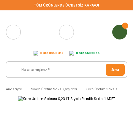
TÜM ÜRÜNLERDE ÜCRETSİZ KARGO!
0 312 844 0 312
0 532 460 58 56
Ara
Anasayfa
Siyah Üretim Saksı Çeşitleri
Kare Üretim Saksısı
Kar