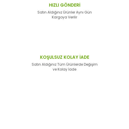
HIZLI GÖNDERİ
Satın Aldığınız Ürünler Aynı Gün
Kargoya Verilir
KOŞULSUZ KOLAY İADE
Satın Aldığınız Tüm Ürünlerde Değişim
ve Kolay İade
E-Bülten'e
Kayıt Olun
Haber listemize kayıt olarak kampanyalardan,
haberdar
olabilirsiniz.