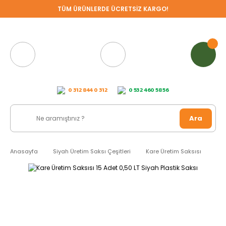
TÜM ÜRÜNLERDE ÜCRETSİZ KARGO!
0 312 844 0 312
0 532 460 58 56
Ara
Anasayfa
Siyah Üretim Saksı Çeşitleri
Kare Üretim Saksısı
Kar