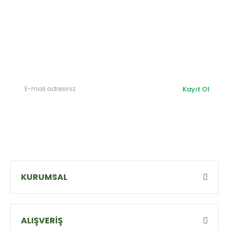
E-Bülten'e
Kayıt Olun
Haber listemize kayıt olarak kampanyalardan,
haberdar
olabilirsiniz.
Kayıt Ol
KURUMSAL
ALIŞVERİŞ