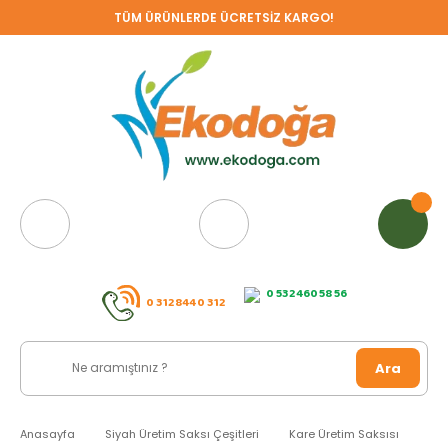
TÜM ÜRÜNLERDE ÜCRETSİZ KARGO!
0 532 460 58 56
0 312 844 0 312
Ara
Anasayfa
Siyah Üretim Saksı Çeşitleri
Kare Üretim Saksısı
Kar